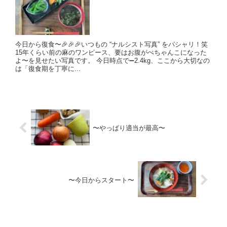
今日から復食〜🎉🎉🎉いつもの “ナルシスト写真” をパシャリ！笑
15年くらい前の麻のワンピース、要はお腹がぺちゃんこになった
よ〜を見せたい写真です。 今日時点で➖2.4kg、ここから大切なの
は「復食期を丁寧に...
〜やっぱり適当が最高〜
〜今日からスタート〜