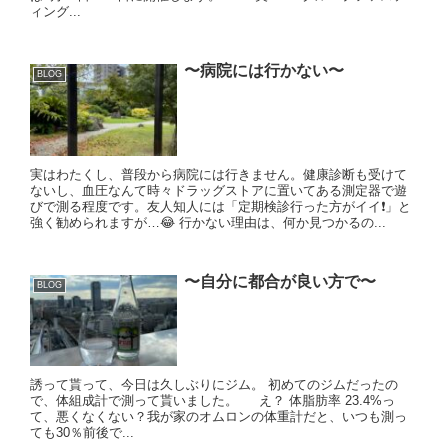
ィング...
〜病院には行かない〜
BLOG
実はわたくし、普段から病院には行きません。健康診断も受けて
ないし、血圧なんて時々ドラッグストアに置いてある測定器で遊
びで測る程度です。友人知人には「定期検診行った方がイイ❗️」と
強く勧められますが…😂 行かない理由は、何か見つかるの...
〜自分に都合が良い方で〜
BLOG
誘って貰って、今日は久しぶりにジム。 初めてのジムだったの
で、体組成計で測って貰いました。 え？ 体脂肪率 23.4%っ
て、悪くなくない？我が家のオムロンの体重計だと、いつも測っ
ても30％前後で...