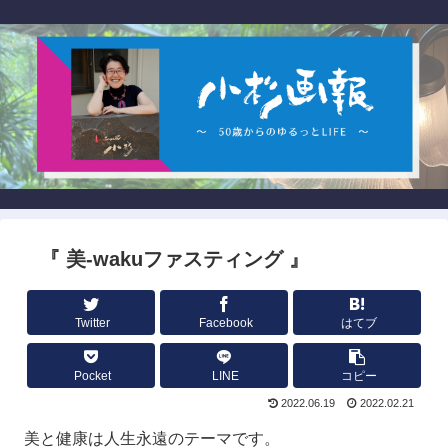
『 美-wakuファスティング 』
Twitter
Facebook
はてブ
Pocket
LINE
コピー
2022.06.19
2022.02.21
美と健康は人生永遠のテーマです。