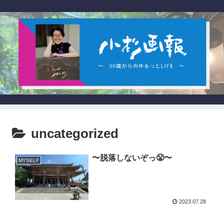
uncategorized
〜脱落しないぞっ😤〜
MYSELF
2023.07.28