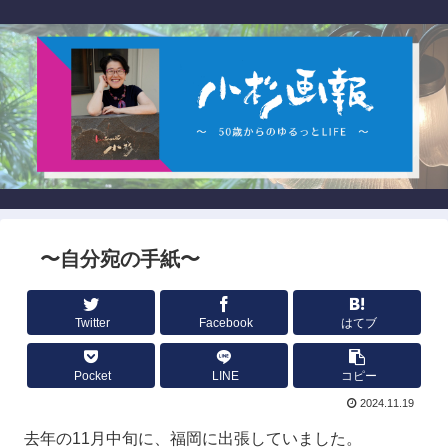
〜自分宛の手紙〜
Twitter
Facebook
はてブ
Pocket
LINE
コピー
2024.11.19
去年の11月中旬に、福岡に出張していました。