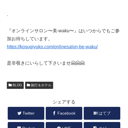
.
『オンラインサロン〜美-waku〜』はいつからでもご参
加お待ちしています。
https://kosugiyuko.com/onlinesalon-be-waku/
是非覗きにいらして下さいませ🤗🤗🤗
BLOG
旅行＆ホテル
シェアする
Twitter
Facebook
はてブ