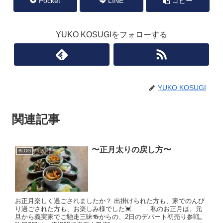
Pocket
LINE
コピー
YUKO KOSUGIをフォローする
YUKO KOSUGI
関連記事
〜正月太りの戻し方〜
BLOG
お正月楽しく過ごされましたか？ 出掛けられた方も、家でのんび
り過ごされた方も、お楽しみ様でした💓 私のお正月は、元
旦から義実家でご馳走三昧🍻からの、2日のデパート初売り参戦。