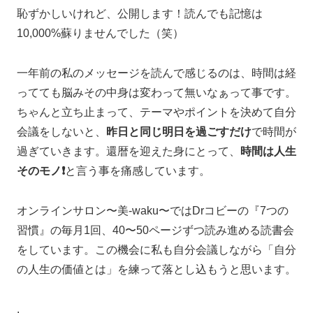
恥ずかしいけれど、公開します！読んでも記憶は
10,000%蘇りませんでした（笑）
一年前の私のメッセージを読んで感じるのは、時間は経
ってても脳みその中身は変わって無いなぁって事です。
ちゃんと立ち止まって、テーマやポイントを決めて自分
会議をしないと、
昨日と同じ明日を過ごすだけ
で時間が
過ぎていきます。還暦を迎えた身にとって、
時間は人生
そのモノ❗️
と言う事を痛感しています。
オンラインサロン〜美-waku〜ではDrコビーの『7つの
習慣』の毎月1回、40〜50ページずつ読み進める読書会
をしています。この機会に私も自分会議しながら「自分
の人生の価値とは」を練って落とし込もうと思います。
.