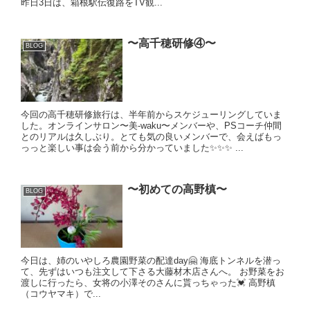
昨日3日は、箱根駅伝復路をTV観...
〜高千穂研修④〜
BLOG
今回の高千穂研修旅行は、半年前からスケジューリングしていま
した。オンラインサロン〜美-waku〜メンバーや、PSコーチ仲間
とのリアルは久しぶり。とても気の良いメンバーで、会えばもっ
っっと楽しい事は会う前から分かっていました✨✨✨ ...
〜初めての高野槙〜
BLOG
今日は、姉のいやしろ農園野菜の配達day🤗 海底トンネルを潜っ
て、先ずはいつも注文して下さる大藤材木店さんへ。 お野菜をお
渡しに行ったら、女将の小澤そのさんに貰っちゃった💓 高野槙
（コウヤマキ）で...