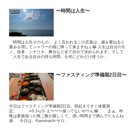
〜時間は人生〜
BLOG
「時間は人生そのもの」 よく言われるこの言葉は、歳を重ねると
重みを増してシャワーの様に降って来ますねぇ😂 人生は自分のモ
ノ。役者、シナリオ、舞台など全て自分で決められます。そして
「人生である自分の持ち時間」を何にどれだけ使うか...
〜ファスティング準備期2日目〜
BLOG
今日はファスティング準備期2日目。朝起きてすぐ体重測
定、 ➖0.1㎏💦 え〜〜〜減ってないや〜ん😂 まぁ、昨
晩は家族揃った晩ご飯が嬉しくて、遅い時間まで摘んでたもんね
😆 今日は、Kamimachi-サロ...