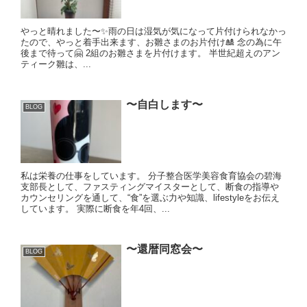
やっと晴れました〜✨雨の日は湿気が気になって片付けられなかっ
たので、やっと着手出来ます、お雛さまのお片付け🎎 念の為に午
後まで待って🤗 2組のお雛さまを片付けます。 半世紀超えのアン
ティーク雛は、...
〜自白します〜
BLOG
私は栄養の仕事をしています。 分子整合医学美容食育協会の碧海
支部長として、ファスティングマイスターとして、断食の指導や
カウンセリングを通して、“食”を選ぶ力や知識、lifestyleをお伝え
しています。 実際に断食を年4回、...
〜還暦同窓会〜
BLOG