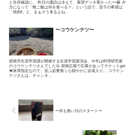
と生存確認に。 昨日の諏訪は冷えて、展望デッキ寒かった〜😂 夕
方になって「晩ご飯は何を食べる？」という話で、息子の希望は
「焼肉❗️」と、まぁそう来るよね...
〜コウケンテツ〜
BLOG
碧南市生涯学習課が開催する生涯学習講演会、今年は料理研究家
のコウケンテツさんでした🥳 碧南広報で応募があってチケットget
💓座席指定なので、並ぶ必要無く心穏やかに会場入り。 コウケン
テツさんは、チャンネ...
〜何も無い日のスタート〜