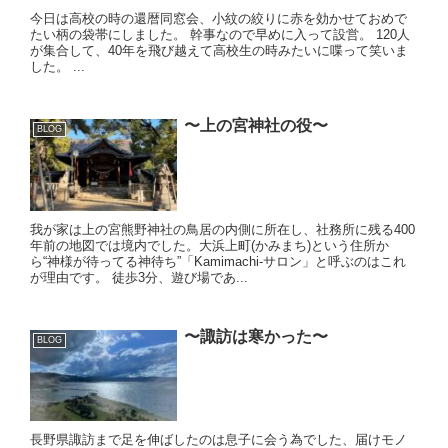
今日は高校の時の還暦同窓会、小紋の絞りに赤を効かせておめで
たい柄の袋帯にしました。 幹事なので早めに入って設営。 120人
が集合して、40年を飛び越えて高校生の時みたいに喋って笑いま
した。 ...
〜上の宮神社の役〜
BLOG
我が家は上の宮熊野神社の鳥居の内側に所在し、社務所に残る400
年前の地図では境内でした。大浜上町(かみまち)という住所か
ら“神様が待ってる神待ち”「Kamimachi-サロン」と呼ぶのはこれ
が理由です。 徒歩3分、遊び場であ...
〜諏訪は寒かった〜
BLOG
長野県諏訪まで足を伸ばしたのは息子に会う為でした、届けモノ