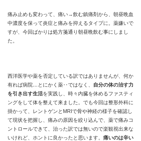
痛み止めも変わって、痛い→飲む鎮痛剤から、朝昼晩血
中濃度を保って炎症と痛みを抑えるタイプに。薬嫌いで
すが、今回ばかりは処方箋通り朝昼晩飲む事にしまし
た。
西洋医学や薬を否定している訳ではありませんが、何か
有れば病院…とにかく薬‥ではなく、
自分の体の治す力
を引き出す生活
を実践し、時々内臓を休めるファスティ
ングをして体を整えて来ました。でも今回は整形外科に
掛かって、レントゲンとMRIで骨や神経の様子を確認し
て現状を把握し、痛みの原因を絞り込んで、薬で痛みコ
ントロールできて、治った訳では無いので楽観視出来な
いけれど、ホントに良かったと思います。
痛いのは辛い