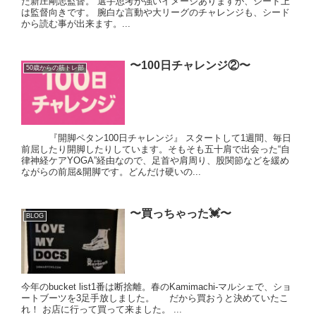
た新庄剛志監督。 選手思考が強いイメージありますが、シード上
は監督向きです。 腕白な言動や大リーグのチャレンジも、シード
から読む事が出来ます。...
〜100日チャレンジ②〜
50歳からの筋トレ部
『開脚ペタン100日チャレンジ』 スタートして1週間、毎日
前屈したり開脚したりしています。そもそも五十肩で出会った“自
律神経ケアYOGA”経由なので、足首や肩周り、股関節などを緩め
ながらの前屈&開脚です。どんだけ硬いの...
〜買っちゃった💓〜
BLOG
今年のbucket list1番は断捨離。春のKamimachi-マルシェで、ショ
ートブーツを3足手放しました。 だから買おうと決めていたこ
れ！ お店に行って買って来ました。 ...