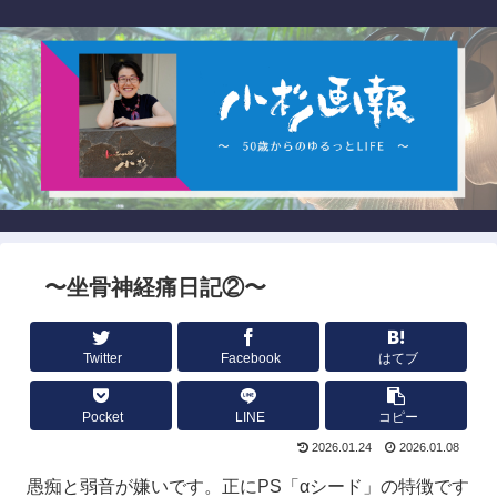
〜坐骨神経痛日記②〜
Twitter
Facebook
はてブ
Pocket
LINE
コピー
2026.01.24
2026.01.08
愚痴と弱音が嫌いです。正にPS「αシード」の特徴です