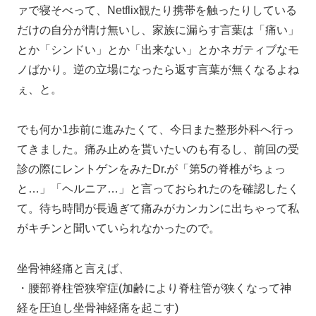
ァで寝そべって、Netflix観たり携帯を触ったりしている
だけの自分が情け無いし、家族に漏らす言葉は「痛い」
とか「シンドい」とか「出来ない」とかネガティブなモ
ノばかり。逆の立場になったら返す言葉が無くなるよね
ぇ、と。
でも何か1歩前に進みたくて、今日また整形外科へ行っ
てきました。痛み止めを貰いたいのも有るし、前回の受
診の際にレントゲンをみたDr.が「第5の脊椎がちょっ
と…」「ヘルニア…」と言っておられたのを確認したく
て。待ち時間が長過ぎて痛みがカンカンに出ちゃって私
がキチンと聞いていられなかったので。
坐骨神経痛と言えば、
・腰部脊柱管狭窄症(加齢により脊柱管が狭くなって神
経を圧迫し坐骨神経痛を起こす)