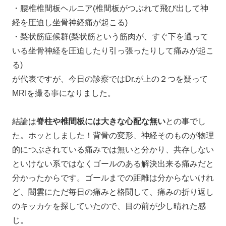
・腰椎椎間板ヘルニア(椎間板がつぶれて飛び出して神
経を圧迫し坐骨神経痛が起こる)
・梨状筋症候群(梨状筋という筋肉が、すぐ下を通って
いる坐骨神経を圧迫したり引っ張ったりして痛みが起こ
る)
が代表ですが、今日の診察ではDr.が上の２つを疑って
MRIを撮る事になりました。
結論は
脊柱や椎間板には大きな心配な無い
との事でし
た。ホッとしました！背骨の変形、神経そのものが物理
的につぶされている痛みでは無いと分かり、共存しない
といけない系ではなくゴールのある解決出来る痛みだと
分かったからです。ゴールまでの距離は分からないけれ
ど、闇雲にただ毎日の痛みと格闘して、痛みの折り返し
のキッカケを探していたので、目の前が少し晴れた感
じ。