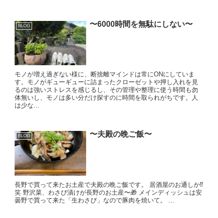
〜6000時間を無駄にしない〜
BLOG
モノが増え過ぎない様に、断捨離マインドは常にONにしていま
す。モノがギューギューに詰まったクローゼットや押し入れを見
るのは強いストレスを感じるし、その管理や整理に使う時間も勿
体無いし、モノは多い分だけ探すのに時間を取られがちです。人
は少な...
〜夫殿の晩ご飯〜
BLOG
長野で買って来たお土産で夫殿の晩ご飯です。 居酒屋のお通しか⁉️
笑 野沢菜、わさび漬けが長野のお土産〜🎁 メインディッシュは安
曇野で買って来た「生わさび」なので豚肉を焼いて。 ...