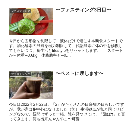
〜ファスティング3日目〜
ファスティング
今日から固形物を制限して、液体だけで過ごす本断食スタートで
す。消化酵素の浪費を極力制限して、代謝酵素に体の中を修復し
てもらいつつ、食生活とlifestyleをリセットします。 スタート
から体重➖0.6kg、体脂肪率も➖0....
〜ベストに戻します〜
ファスティング
今日は2022年2月22日。「2」がたくさんの日😄猫の日らしいです
が、我が家は🐕中心になりました（笑） 生活拠点が私と同じリビ
ングなので、昼間はずっと一緒。隙を見つけては、「遊ぼ❣️」と言
ってきます。何も出来んやん💦ま〜可愛...