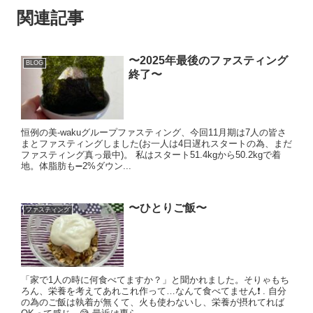
関連記事
〜2025年最後のファスティング
BLOG
終了〜
恒例の美-wakuグループファスティング、今回11月期は7人の皆さ
まとファスティングしました(お一人は4日遅れスタートの為、まだ
ファスティング真っ最中)。 私はスタート51.4kgから50.2kgで着
地。体脂肪も➖2%ダウン...
〜ひとりご飯〜
ファスティング
「家で1人の時に何食べてますか？」と聞かれました。そりゃもち
ろん、栄養を考えてあれこれ作って…なんて食べてません❗️ . 自分
の為のご飯は執着が無くて、火も使わないし、栄養が摂れてれば