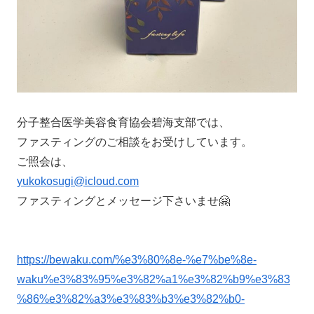
分子整合医学美容食育協会碧海支部では、
ファスティングのご相談をお受けしています。
ご照会は、
yukokosugi@icloud.com
ファスティングとメッセージ下さいませ🤗
https://bewaku.com/%e3%80%8e-%e7%be%8e-
waku%e3%83%95%e3%82%a1%e3%82%b9%e3%83
%86%e3%82%a3%e3%83%b3%e3%82%b0-