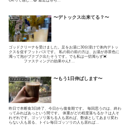
OKって感じ…😅 最近は専ら...
〜デトックス出来てる？〜
BLOG
ゴッドクリーナを受けました。足をお湯に30分浸けて体内デトッ
クスを促すフットバスです。 私の前の前の方は、お湯が赤茶色に
濁って泡がブクブク出たそうです。でも私は一切濁らず💓
ファスティングの効果やん❗️ ...
〜もう1日伸ばします〜
ファスティング
昨日で本断食3日終了、今日から復食期です。 毎回思うのは、終わ
ってみればあっという間です。 体重がどの程度落ちるか？は人そ
れぞれです。ゴッソリ落ちる人も居れば、数値としてあまり変わ
らない人も居る、トイレ毎日ゴッソリの人も居れば...