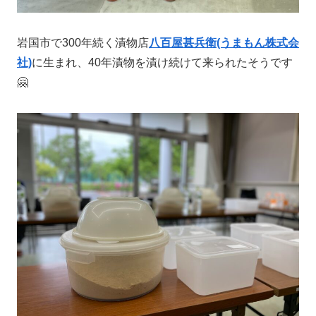
岩国市で300年続く漬物店
八百屋甚兵衛(うまもん株式会
社)
に生まれ、40年漬物を漬け続けて来られたそうです
🤗