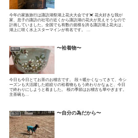
今年の家族旅行は諏訪湖祭湖上花火大会です💓 花火好きな我が
家、息子の諏訪の社宅の近くから諏訪湖の花火が見えそうなので
計画していました。全国でも有数の規模を誇る諏訪湖上花火は、
湖上に咲く水上スターマインが有名です。 ...
〜袷着物〜
BLOG
今日も今日とてお茶のお稽古です。 段々暖かくなってきて、今シ
ーズンも大活躍した総絞りの袷着物ももう終わりかなぁと、今日
で終わりにしようと着ました。 桜の季節はお稽古も華やぎます。
主茶碗も...
〜自分の為だから〜
BLOG