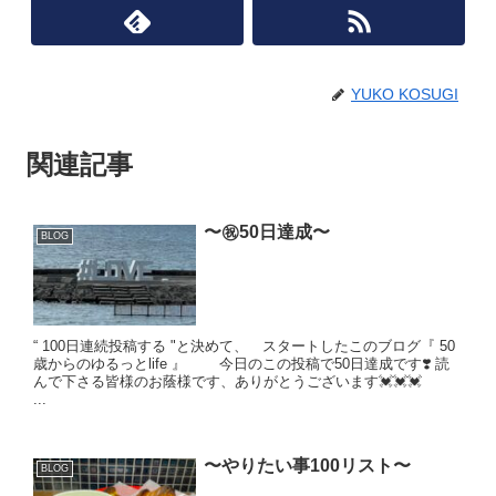
YUKO KOSUGI
関連記事
〜㊗️50日達成〜
BLOG
“ 100日連続投稿する "と決めて、 スタートしたこのブログ『 50
歳からのゆるっとlife 』 今日のこの投稿で50日達成です❣️ 読
んで下さる皆様のお蔭様です、ありがとうございます💓💓💓
...
〜やりたい事100リスト〜
BLOG