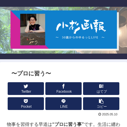
〜プロに習う〜
Twitter
Facebook
はてブ
Pocket
LINE
コピー
2025.05.10
物事を習得する早道は
“プロに習う事”
です。生活に纏わ