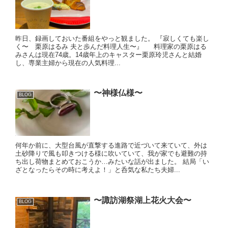
昨日、録画しておいた番組をやっと観ました。 『寂しくても楽し
く〜 栗原はるみ 夫と歩んだ料理人生〜』 料理家の栗原はる
みさんは現在74歳。14歳年上のキャスター栗原玲児さんと結婚
し、専業主婦から現在の人気料理...
〜神様仏様〜
BLOG
何年か前に、大型台風が直撃する進路で近づいて来ていて、外は
土砂降りで風も叩きつける様に吹いていて、我が家でも避難の持
ち出し荷物まとめておこうか…みたいな話が出ました。 結局「い
ざとなったらその時に考えよ！」と呑気な私たち夫婦...
〜諏訪湖祭湖上花火大会〜
BLOG