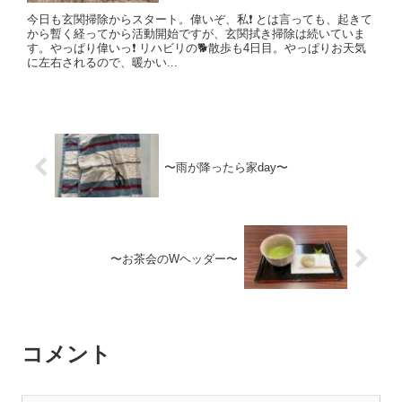
今日も玄関掃除からスタート。偉いぞ、私❗️ とは言っても、起きて
から暫く経ってから活動開始ですが、玄関拭き掃除は続いていま
す。やっぱり偉いっ❗️ リハビリの🐕散歩も4日目。やっぱりお天気
に左右されるので、暖かい...
〜雨が降ったら家day〜
〜お茶会のWヘッダー〜
コメント