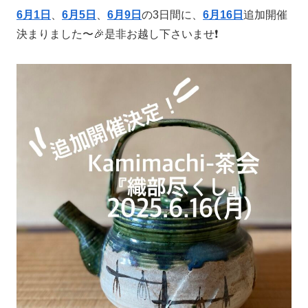
6月1日
、
6月5日
、
6月9日
の3日間に、
6月16日
追加開催
決まりました〜🎉是非お越し下さいませ❗️