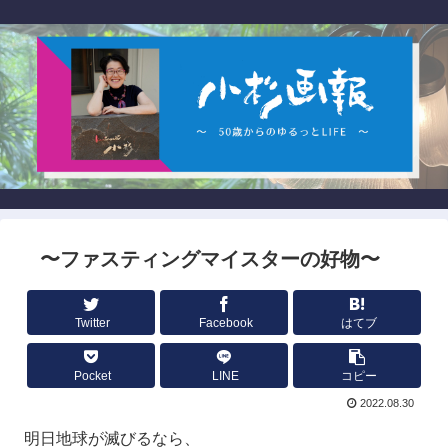
〜ファスティングマイスターの好物〜
Twitter
Facebook
はてブ
Pocket
LINE
コピー
2022.08.30
明日地球が滅びるなら、