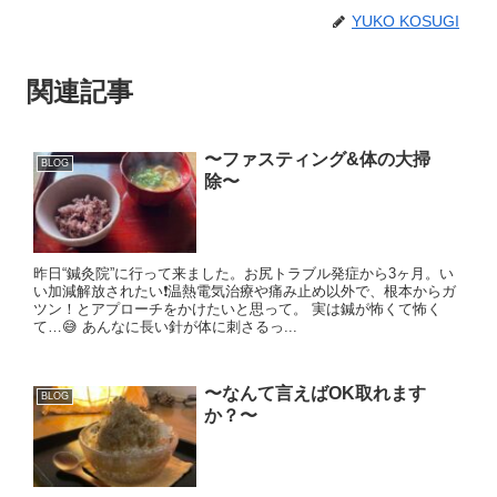
YUKO KOSUGI
関連記事
〜ファスティング&体の大掃
BLOG
除〜
昨日“鍼灸院”に行って来ました。お尻トラブル発症から3ヶ月。い
い加減解放されたい❗️温熱電気治療や痛み止め以外で、根本からガ
ツン！とアプローチをかけたいと思って。 実は鍼が怖くて怖く
て…😅 あんなに長い針が体に刺さるっ...
〜なんて言えばOK取れます
BLOG
か？〜