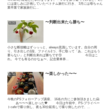
には楽しみに計画していたベトナム旅行に行き、 3月には母ちゃん
業卒業で家族旅行に...
〜判断出来たら勝ち〜
BLOG
小さな断捨離はずっっっと、always意識しています。自分の周
り、引き出しの1段、ファイル1つ、手に取って「あ、これはもう
要らない」と判断出来れば勝ちです😚 今日はこ
れ。 今でも有るのかなぁ〜、記念乗車券...
〜楽しかった〜〜
BLOG
今晩のPSフォローアップ講座、 16名の方にご参加頂きました🤗
あ〜〜〜楽しかった💖 今日は午前中、PS-プライベー
トcafeで喋り倒し、夜も30分延長して喋り倒したので、...