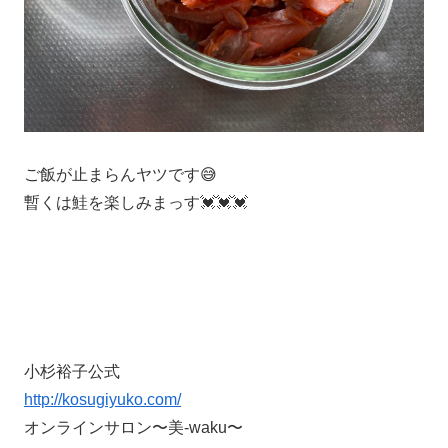
ご飯が止まらんヤツです😅
暫くは鮭を楽しみまっす💓💓💓
小杉裕子公式
http://kosugiyuko.com/
オンラインサロン〜美-waku〜