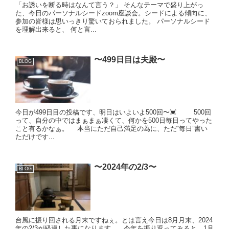
「お誘いを断る時はなんて言う？」 そんなテーマで盛り上がっ
た、今日のパーソナルシードzoom座談会。シードによる傾向に、
参加の皆様は思いっきり驚いておられました。 パーソナルシード
を理解出来ると、 何と言...
〜499日目は夫殿〜
BLOG
今日が499日目の投稿です、明日はいよいよ500回〜💓 500回
って、自分の中ではまぁまぁ凄くて、何かを500日毎日ってやった
こと有るかなぁ。 本当にただ自己満足の為に、ただ“毎日”書い
ただけです...
〜2024年の2/3〜
BLOG
台風に振り回される月末ですねぇ。とは言え今日は8月月末、2024
年の2/3が経過した事になります。 . 今年を振り返ってみると、1月