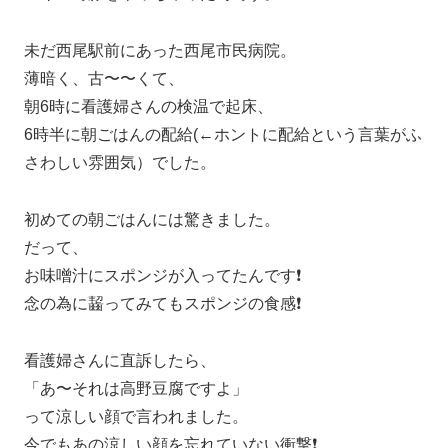
未だ西尾駅前にあった西尾市民病院。
薄暗く、古〜〜くて、
朝6時に看護婦さんの検温で起床、
6時半に朝ごはんの配給(←ホントに配給という言葉がふ
さわしい雰囲気）でした。
初めての朝ごはんには驚きました。
だって、
お味噌汁にスポンジが入ってたんです❗️
念の為に齧ってみてもスポンジの食感❗️
看護婦さんに直訴したら、
「あ〜それは高野豆腐ですよ」
って涼しい顔で言われました。
今でもあの涼しい顔を忘れていない衝撃❗️