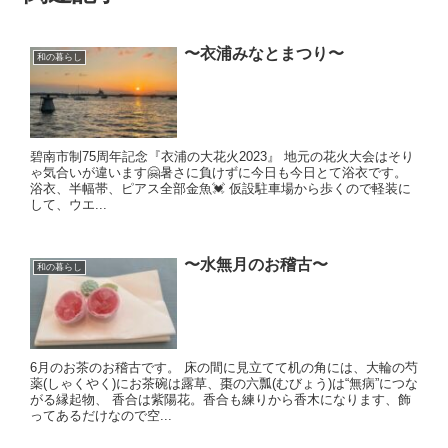
〜衣浦みなとまつり〜
和の暮らし
碧南市制75周年記念『衣浦の大花火2023』 地元の花火大会はそり
ゃ気合いが違います🤗暑さに負けずに今日も今日とて浴衣です。
浴衣、半幅帯、ピアス全部金魚💓 仮設駐車場から歩くので軽装に
して、ウエ...
〜水無月のお稽古〜
和の暮らし
6月のお茶のお稽古です。 床の間に見立てて机の角には、大輪の芍
薬(しゃくやく)にお茶碗は露草、棗の六瓢(むびょう)は“無病”につな
がる縁起物、 香合は紫陽花。香合も練りから香木になります、飾
ってあるだけなので空...