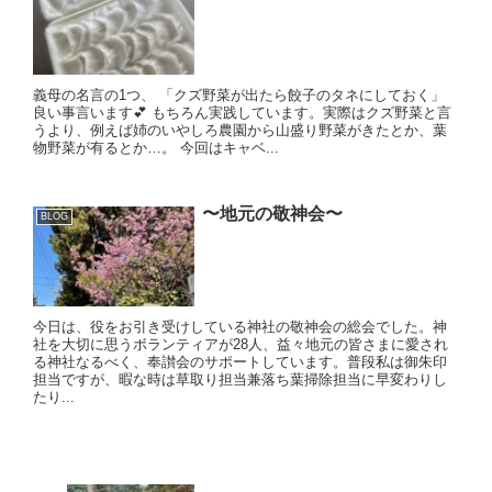
義母の名言の1つ、 「クズ野菜が出たら餃子のタネにしておく」
良い事言います💕 もちろん実践しています。実際はクズ野菜と言
うより、例えば姉のいやしろ農園から山盛り野菜がきたとか、葉
物野菜が有るとか…。 今回はキャベ...
〜地元の敬神会〜
BLOG
今日は、役をお引き受けしている神社の敬神会の総会でした。神
社を大切に思うボランティアが28人、益々地元の皆さまに愛され
る神社なるべく、奉讃会のサポートしています。普段私は御朱印
担当ですが、暇な時は草取り担当兼落ち葉掃除担当に早変わりし
たり...