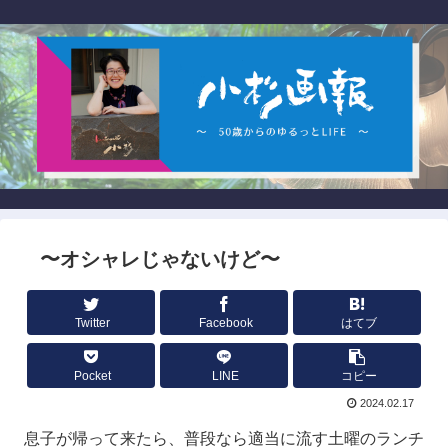
〜オシャレじゃないけど〜
Twitter
Facebook
はてブ
Pocket
LINE
コピー
2024.02.17
息子が帰って来たら、普段なら適当に流す土曜のランチ