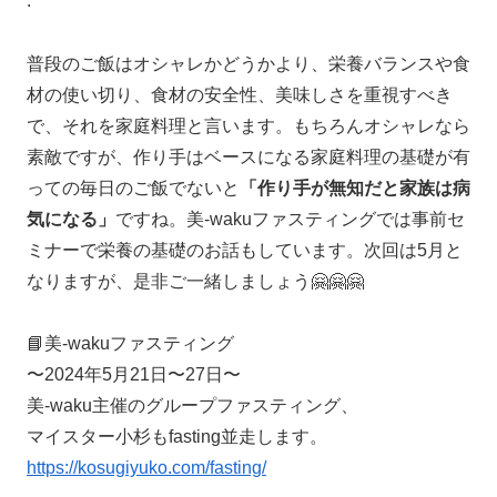
.
普段のご飯はオシャレかどうかより、栄養バランスや食
材の使い切り、食材の安全性、美味しさを重視すべき
で、それを家庭料理と言います。もちろんオシャレなら
素敵ですが、作り手はベースになる家庭料理の基礎が有
っての毎日のご飯でないと
「作り手が無知だと家族は病
気になる」
ですね。美-wakuファスティングでは事前セ
ミナーで栄養の基礎のお話もしています。次回は5月と
なりますが、是非ご一緒しましょう🤗🤗🤗
📘美-wakuファスティング
〜2024年5月21日〜27日〜
美-waku主催のグループファスティング、
マイスター小杉もfasting並走します。
https://kosugiyuko.com/fasting/