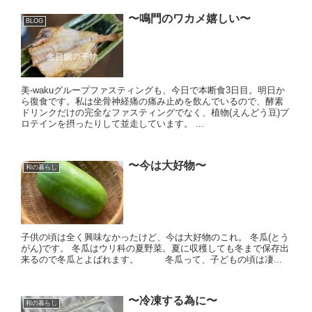
〜鳴門のワカメ嬉しい〜
BLOG
美-wakuグループファスティングも、今日で本断食3日目。明日か
ら復食です。私は坐骨神経痛の痛み止めを飲んでいるので、酵素
ドリンクだけの完全なファスティングでなく、植物(えんどう豆)プ
ロテインを摂ったりして並走しています。 ...
〜今は大好物〜
和の暮らし
子供の頃は全く興味なかったけど、今は大好物のこれ。 冬瓜(とう
がん)です。 冬瓜はウリ科の夏野菜。夏に収穫しても冬まで保存出
来るので冬瓜とよばれます。 冬瓜って、子どもの頃は凄...
〜冷凍する為に〜
和の暮らし