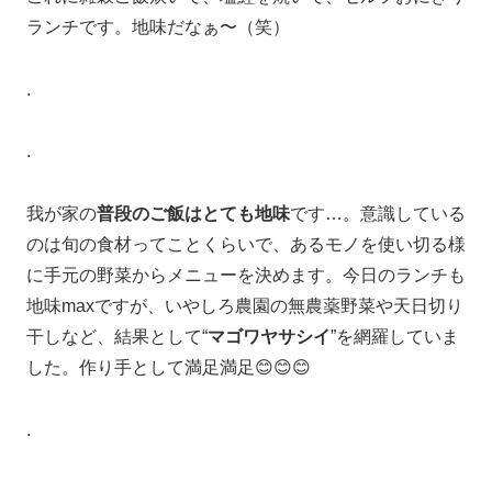
ランチです。地味だなぁ〜（笑）
.
.
我が家の
普段のご飯はとても地味
です…。意識している
のは旬の食材ってことくらいで、あるモノを使い切る様
に手元の野菜からメニューを決めます。今日のランチも
地味maxですが、いやしろ農園の無農薬野菜や天日切り
干しなど、結果として“
マゴワヤサシイ
”を網羅していま
した。作り手として満足満足😊😊😊
.