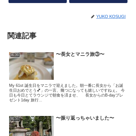
YUKO KOSUGI
関連記事
〜長女とマニラ旅③〜
BLOG
My 61st 誕生日をマニラで迎えました。朝一番に長女から「お誕
生日おめでとう💕」の一言、幾つになっても嬉しいですねぇ。 今
日も今日とてラウンジで朝食を済ませ、 長女からのB-dayプレ
ゼント1day 旅行...
〜振り返っちゃいました〜
BLOG