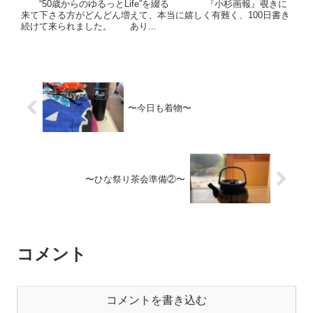
“50歳からのゆるっとLife”を綴る 『小杉画報』覗きに
来て下さる方がどんどん増えて、本当に嬉しく有難く、100日書き
続けて来られました。 あり...
〜今日も着物〜
〜ひな祭り茶会準備②〜
コメント
コメントを書き込む