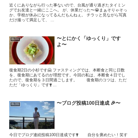
近くにありながら行った事ないので、台風が通り過ぎたタイミン
グでお友達と一緒にここへ。 が、休業だった〜😭まぁそりゃそっ
か、学校が休みになってるんだもんねぇ。 チラッと見ながら写真
だけ撮って満足して、 ...
〜とにかく「ゆっくり」です
BLOG
よ〜
復食期2日の小杉です🤗 ファスティングでは、本断食と同じ日数
を、復食期にあてるのが理想です。今回の私は、本断食４日でし
たので、復食期を３日間過ごします。 復食期のコツは、ただ
ただ「ゆっくり」です❣️ ...
〜ブログ投稿100日達成 🎉〜
BLOG
今日でブログ連続投稿100日達成です❣️ 自分を褒めたい！笑す