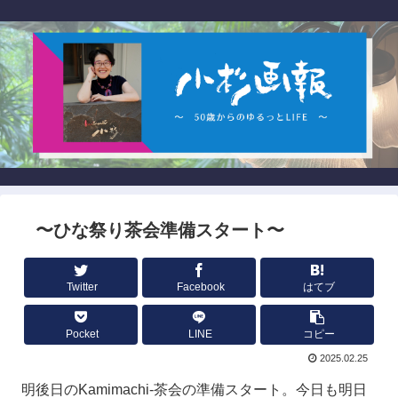
〜ひな祭り茶会準備スタート〜
Twitter
Facebook
はてブ
Pocket
LINE
コピー
2025.02.25
明後日のKamimachi-茶会の準備スタート。今日も明日