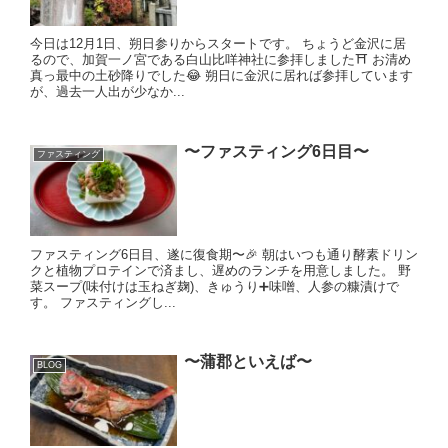
今日は12月1日、朔日参りからスタートです。 ちょうど金沢に居
るので、加賀一ノ宮である白山比咩神社に参拝しました⛩ お清め
真っ最中の土砂降りでした😂 朔日に金沢に居れば参拝しています
が、過去一人出が少なか...
〜ファスティング6日目〜
ファスティング
ファスティング6日目、遂に復食期〜🎉 朝はいつも通り酵素ドリン
クと植物プロテインで済まし、遅めのランチを用意しました。 野
菜スープ(味付けは玉ねぎ麹)、きゅうり➕味噌、人参の糠漬けで
す。 ファスティングし...
〜蒲郡といえば〜
BLOG