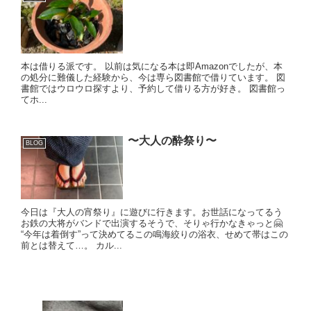
本は借りる派です。 以前は気になる本は即Amazonでしたが、本
の処分に難儀した経験から、今は専ら図書館で借りています。 図
書館ではウロウロ探すより、予約して借りる方が好き。 図書館っ
てホ...
〜大人の酔祭り〜
BLOG
今日は『大人の宵祭り』に遊びに行きます。お世話になってるう
お鉄の大将がバンドで出演するそうで、そりゃ行かなきゃっと🤗
“今年は着倒す”って決めてるこの鳴海絞りの浴衣、せめて帯はこの
前とは替えて…。 カル...