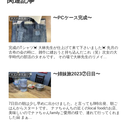
関連記事
〜PCケース完成〜
大人の本気遊び
完成のTシャツ💓 大林先生が仕上げて来て下さいました💓 先月の
古布の会の時に、雑巾に縫おうと持ち込んだこれ（笑）次女の大
学時代の部活のタオルです。 その場で大林先生のリメイ...
〜姉妹旅2023⑦日目〜
大人の本気遊び
7日目の朝は少し早めに出かけました。と言っても8時出発、朝ご
はんからスタートです。 ナァちゃんちの近くのlocal foodのお店、
美味しいのでナァちゃんfamilyご愛用の様で、連れて行ってくれま
した🤗 まぁ...