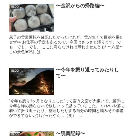
〜金沢からの帰路編〜
BLOG
息子の雪道運転を確認したかったけれど、雪が無くて目的を果た
せず👀 お仕事の予定もあるので、今回はさっさと帰ります。で
も、でも、でも、 ここに寄らなければ帰れませんとも❗️ 〜六星〜
この景色💓私には...
〜今年を振り返ってみたりし
BLOG
て〜
“今年も残り1ヶ月となりました”って言う文面が大嫌いで、勝手に
今年を締め括らないで欲しいって思っていました。 いやいや落ち
着いて振り返ったり、整理したりする自分の時間と脳みその準備
ができてないだけだったやん…（笑） ....
〜読書記録〜
BLOG