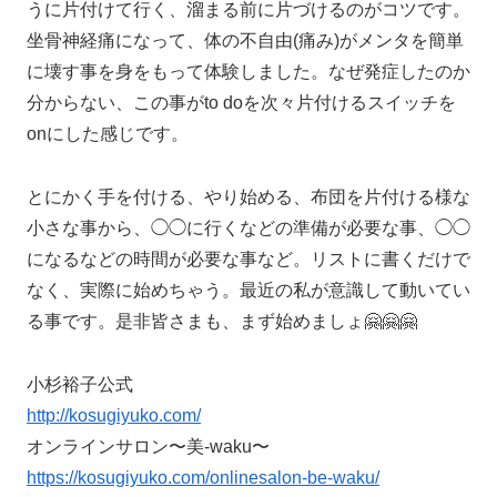
うに片付けて行く、溜まる前に片づけるのがコツです。
坐骨神経痛になって、体の不自由(痛み)がメンタを簡単
に壊す事を身をもって体験しました。なぜ発症したのか
分からない、この事がto doを次々片付けるスイッチを
onにした感じです。
とにかく手を付ける、やり始める、布団を片付ける様な
小さな事から、◯◯に行くなどの準備が必要な事、◯◯
になるなどの時間が必要な事など。リストに書くだけで
なく、実際に始めちゃう。最近の私が意識して動いてい
る事です。是非皆さまも、まず始めましょ🤗🤗🤗
小杉裕子公式
http://kosugiyuko.com/
オンラインサロン〜美-waku〜
https://kosugiyuko.com/onlinesalon-be-waku/