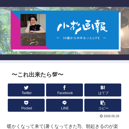
〜これ出来たら💯〜
Twitter
Facebook
はてブ
Pocket
LINE
コピー
2026.05.26
暖かくなって来て(暑くなってきた⁈)、朝起きるのが楽