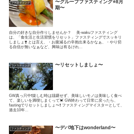
〜グループファスティング⭐️8月
ファスティング
期〜
自分の好きな自分作りしませんか？ 美-wakuファスティング
は、「食生活と生活習慣をリセット」ファスティングでスッキリ
しましょ❣️ とは言え、・お腹減るの辛抱出来るかなぁ、・やり切
る自信が無いなぁなど、興味は有るけれ...
〜リセットしましょ〜
ファスティング
GW真っ只中❗️楽しむ時は躊躇せず、美味しいモノは美味しく食べ
て、楽しいを満喫しまくって💓 GW終わって日常に戻ったら、
fastingでリセットしましょ〜❗️ ファスティングマイスターとして、
過去10年...
〜デパ地下はwonderland〜
ファスティング