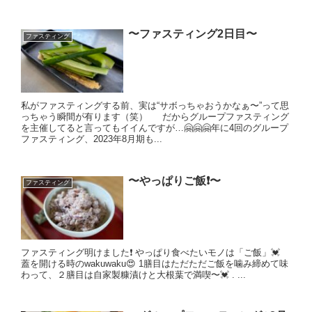
〜ファスティング2日目〜
ファスティング
私がファスティングする前、実は“サボっちゃおうかなぁ〜”って思
っちゃう瞬間が有ります（笑） だからグループファスティング
を主催してると言ってもイイんですが…🤗🤗🤗年に4回のグループ
ファスティング、2023年8月期も...
〜やっぱりご飯❗️〜
ファスティング
ファスティング明けました❗️ やっぱり食べたいモノは「ご飯」💓
蓋を開ける時のwakuwaku😍 1膳目はただただご飯を噛み締めて味
わって、２膳目は自家製糠漬けと大根葉で満喫〜💓 . ...