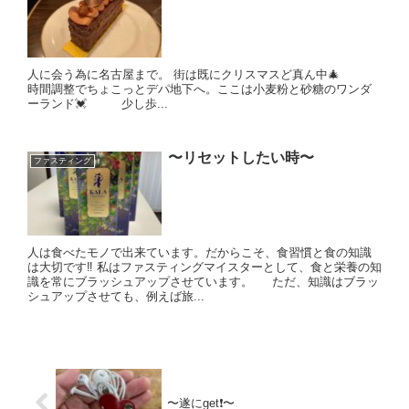
人に会う為に名古屋まで。 街は既にクリスマスど真ん中🎄
時間調整でちょこっとデパ地下へ。ここは小麦粉と砂糖のワンダ
ーランド💓 少し歩...
〜リセットしたい時〜
ファスティング
人は食べたモノで出来ています。だからこそ、食習慣と食の知識
は大切です‼️ 私はファスティングマイスターとして、食と栄養の知
識を常にブラッシュアップさせています。 ただ、知識はブラッ
シュアップさせても、例えば旅...
〜遂にget❗️〜