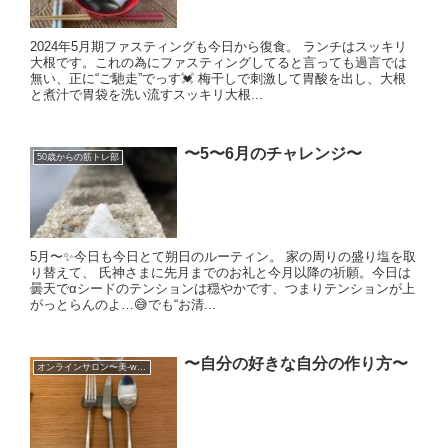
2024年5月期ファスティングも今日から復食。 ランチはスッキリ
大根です。これの為にファスティングしてると言っても過言では
無い、正に“ご馳走”でっす💓 梅干しで刺激して胃酸を出し、大根
と煮汁で胃袋を洗い流すスッキリ大根...
〜5〜6月のチャレンジ〜
50歳からの筋トレ部
5月〜✨今日も今日とて朔日のルーティン。 家の周りの盛り塩を取
り替えて、 氏神さまに先月までのお礼と今月以降の祈願。今日は
曇天でαシードのテンションは穏やかです、つまりテンションが上
がっとらんのよ…😅でも“お清...
〜自分の好きな自分の作り方〜
オンラインサロン〜美-waku〜