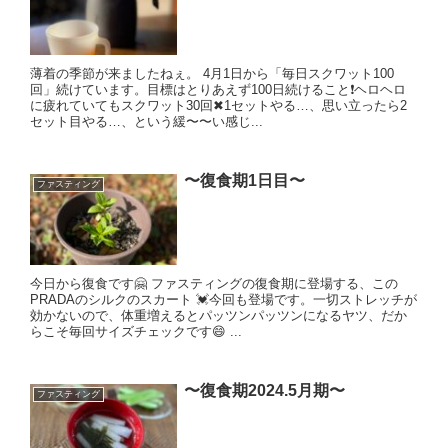
薄着の季節が来ましたねぇ。 4月1日から「毎日スクワット100
回」続けています。目標はとりあえず100日続けること❗️ヘロヘロ
に疲れていてもスクワット30回✖︎1セットやる…、思い立ったら2
セット目やる…、という緩〜〜い感じ...
〜復食期1日目〜
ファスティング
今日から復食です🤗 ファスティングの復食期に登場する、この
PRADAのシルクのスカート 💓今回も登場です。一切ストレッチが
効かないので、体重増えるとパッツンパッツンになるヤツ、だか
らこそ毎回サイズチェックです😄 ...
〜復食期2024.5月期〜
ファスティング