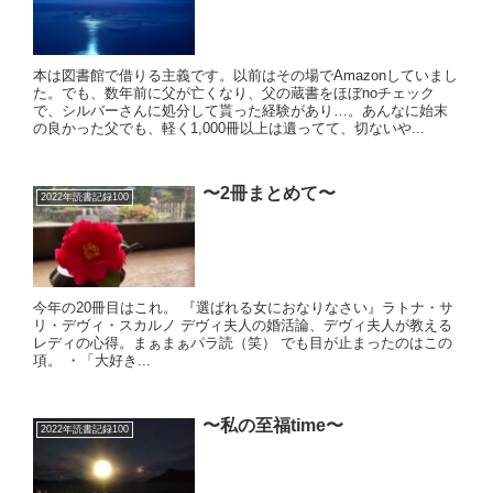
本は図書館で借りる主義です。以前はその場でAmazonしていまし
た。でも、数年前に父が亡くなり、父の蔵書をほぼnoチェック
で、シルバーさんに処分して貰った経験があり…。あんなに始末
の良かった父でも、軽く1,000冊以上は遺ってて、切ないや...
〜2冊まとめて〜
2022年読書記録100
今年の20冊目はこれ。 『選ばれる女におなりなさい』ラトナ・サ
リ・デヴィ・スカルノ デヴィ夫人の婚活論、デヴィ夫人が教える
レディの心得。まぁまぁパラ読（笑） でも目が止まったのはこの
項。 ・「大好き...
〜私の至福time〜
2022年読書記録100