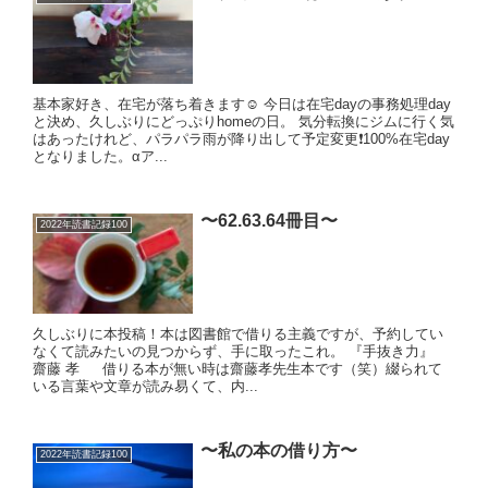
基本家好き、在宅が落ち着きます☺️ 今日は在宅dayの事務処理day
と決め、久しぶりにどっぷりhomeの日。 気分転換にジムに行く気
はあったけれど、パラパラ雨が降り出して予定変更❗️100%在宅day
となりました。αア...
〜62.63.64冊目〜
2022年読書記録100
久しぶりに本投稿！本は図書館で借りる主義ですが、予約してい
なくて読みたいの見つからず、手に取ったこれ。 『手抜き力』
齋藤 孝 借りる本が無い時は齋藤孝先生本です（笑）綴られて
いる言葉や文章が読み易くて、内...
〜私の本の借り方〜
2022年読書記録100