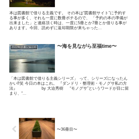
本は図書館で借りる主義です。 その本は“図書館サイト”に予約す
る事が多く、それも一度に数冊ポチるので、 「予約の本の準備が
出来ました」と連絡頂く時は、一度に5冊とか7冊とか借りる事が
あります。今回、読めずに返却期限が来ちゃった...
〜海を見ながら至福time〜
2022年読書記録100
「本は図書館で借りる主義シリーズ」 って、シリーズになったん
かい⁉️笑 今日の本はこれ。 『ダンドリ・整理術・モノグサ私の方
法』 by 大迫秀樹 “モノグサ”というワードが目に留
まり、“...
〜36冊目〜