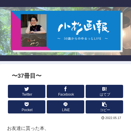
〜37冊目〜
Twitter
Facebook
はてブ
Pocket
LINE
コピー
2022.05.17
お友達に貰った本、