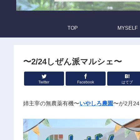
TOP
MYSELF
〜2/24しぜん派マルシェ〜
Twitter
Facebook
はてブ
姉主宰の無農薬有機〜
いやしろ農園
〜が2月2