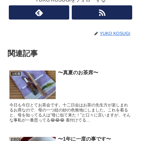
YUKO KOSUGI
関連記事
〜真夏のお茶席〜
上町庵
今日も今日とてお茶会です。十二日会はお茶の先生方が楽しまれ
るお席なので、母の一つ紋の紗の色無地にしました。これを着る
と、母を知ってる人は“母に似て来た！”と口々に言いますが、そん
な事私が一番思ってる😂😂😂 着付けてる...
〜1年に一度の事です〜
BLOG