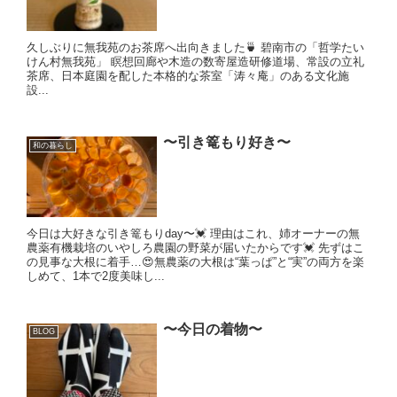
久しぶりに無我苑のお茶席へ出向きました🍵 碧南市の「哲学たい
けん村無我苑」 瞑想回廊や木造の数寄屋造研修道場、常設の立礼
茶席、日本庭園を配した本格的な茶室「涛々庵」のある文化施
設...
〜引き篭もり好き〜
和の暮らし
今日は大好きな引き篭もりday〜💓 理由はこれ、姉オーナーの無
農薬有機栽培のいやしろ農園の野菜が届いたからです💓 先ずはこ
の見事な大根に着手…😍無農薬の大根は“葉っぱ”と“実”の両方を楽
しめて、1本で2度美味し...
〜今日の着物〜
BLOG