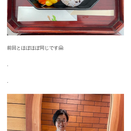
前回とほぼほぼ同じです🤗
.
.