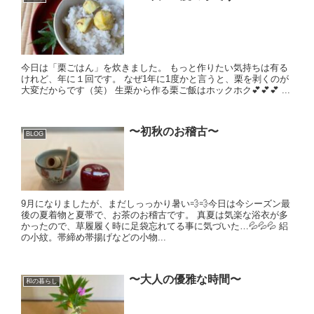
今日は「栗ごはん」を炊きました。 もっと作りたい気持ちは有る
けれど、年に１回です。 なぜ1年に1度かと言うと、栗を剥くのが
大変だからです（笑） 生栗から作る栗ご飯はホックホク💕💕💕 ...
〜初秋のお稽古〜
BLOG
9月になりましたが、まだしっっかり暑い💨💨今日は今シーズン最
後の夏着物と夏帯で、お茶のお稽古です。 真夏は気楽な浴衣が多
かったので、草履履く時に足袋忘れてる事に気づいた…💦💦💦 絽
の小紋。帯締め帯揚げなどの小物...
〜大人の優雅な時間〜
和の暮らし