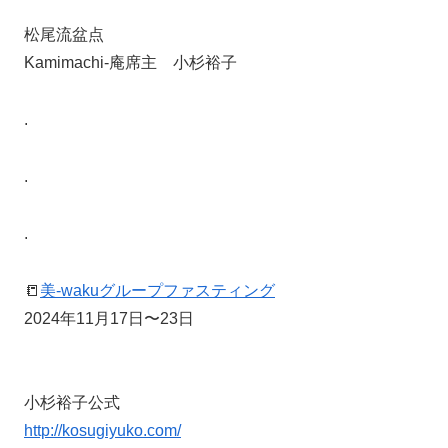
松尾流盆点
Kamimachi-庵席主 小杉裕子
.
.
.
📒
美-wakuグループファスティング
2024年11月17日〜23日
小杉裕子公式
http://kosugiyuko.com/