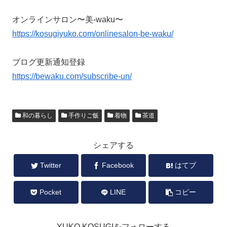
オンラインサロン〜美-waku〜
https://kosugiyuko.com/onlinesalon-be-waku/
ブログ更新通知登録
https://bewaku.com/subscribe-un/
和の暮らし
手作りご飯
着物
茶道
シェアする
Twitter
Facebook
はてブ
Pocket
LINE
コピー
YUKO KOSUGIをフォローする