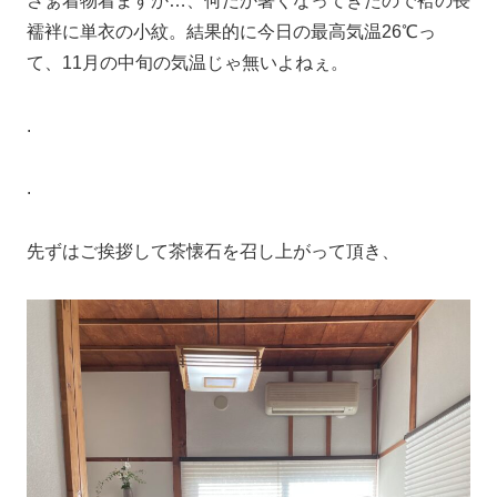
さぁ着物着ますか…、何だか暑くなってきたので袷の長
襦袢に単衣の小紋。結果的に今日の最高気温26℃っ
て、11月の中旬の気温じゃ無いよねぇ。
.
.
先ずはご挨拶して茶懐石を召し上がって頂き、