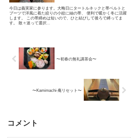
今日は義実家に参ります。大晦日にタートルネックと帯ベルトと
ブーツで洋風に着た絞りの小紋に紬の帯、 便利で暖かく冬に活躍
します。 この帯締めは短いので、ひと結びして後ろで縛ってま
す。 散々迷って選択...
〜初春の無礼講茶会〜
〜Kamimachi-庵リセット〜
コメント