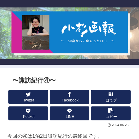
〜諏訪紀行④〜
Twitter
Facebook
はてブ
Pocket
LINE
コピー
2024.06.26
今回の④は1泊2日諏訪紀行の最終回です。