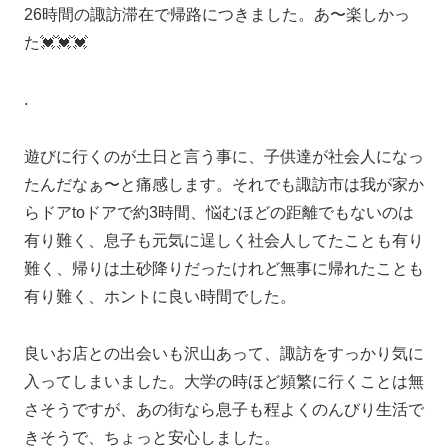
26時間の諏訪滞在で帰路につきました。あ〜楽しかっ
た💓💓💓
.
遊びに行くのが土日と言う事に、子供達が社会人になっ
たんだなぁ〜と痛感します。それでも諏訪市は我が家か
らドアtoドアで約3時間、悩むほどの距離でもないのは
有り難く、息子も元気に逞しく社会人してたことも有り
難く、帰りは土砂降りだったけれど無事に帰れたことも
有り難く、ホントに良い時間でした。
良いお店との出会いも沢山あって、諏訪をすっかり気に
入ってしまいました。大学の時ほど頻繁に行くことは無
さそうですが、あの街なら息子も程よくのんびり生活で
きそうで、ちょっと安心しました。