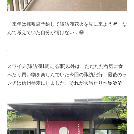
「来年は桟敷席予約して諏訪湖花火を見に来よう🎆」な
んて考えていた自分が情けない…😅
.
スワイチ(諏訪湖1周走る事)以外は、ただただ呑気に食
べたり買い物を楽しんでいた今回の諏訪紀行、最後のラ
ンチは信州蕎麦にしました。それが大当たり〜🎯🎯🎯