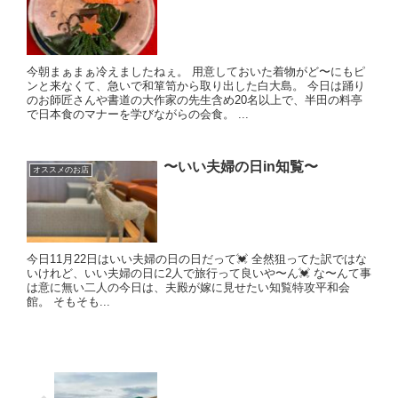
今朝まぁまぁ冷えましたねぇ。 用意しておいた着物がど〜にもピ
ンと来なくて、急いで和箪笥から取り出した白大島。 今日は踊り
のお師匠さんや書道の大作家の先生含め20名以上で、半田の料亭
で日本食のマナーを学びながらの会食。 ...
〜いい夫婦の日in知覧〜
オススメのお店
今日11月22日はいい夫婦の日の日だって💓 全然狙ってた訳ではな
いけれど、いい夫婦の日に2人で旅行って良いや〜ん💓 な〜んて事
は意に無い二人の今日は、夫殿が嫁に見せたい知覧特攻平和会
館。 そもそも...