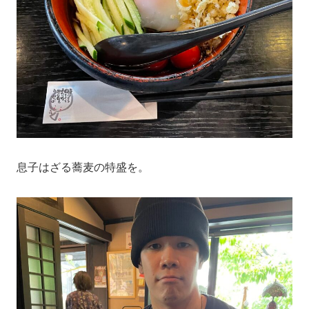
息子はざる蕎麦の特盛を。