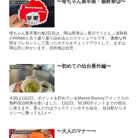
〜母ちゃん業卒業・最終章③〜
旅行＆ホテル
母ちゃん業卒業の旅2日目は、岡山県津山→香川でうどん→淡路島
のAirb&bと言う盛り盛り詰め込んだスケジュールです。 素敵な時
間をプレゼントして貰ったホテルをチェックアウトして、まずは
岡山市に向かいます。目的地は自営...
〜初めての仙台番外編〜
BLOG
今回は1泊2日、ポイントを貯めているMarriot Bonvoyアメックスの
無料宿泊特典を使いました。1泊2日、50,000ポイントまでの宿泊
に使えます。選んだのはウェスティンホテル仙台。 仙台駅からタ
クシーに乗っても1メー...
〜大人のマナー〜
オススメのお店