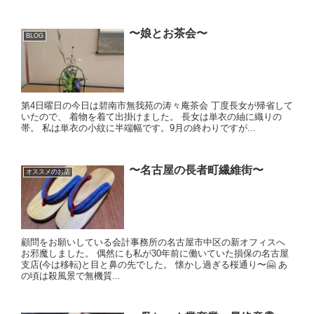
〜娘とお茶会〜
BLOG
第4日曜日の今日は碧南市無我苑の涛々庵茶会 丁度長女が帰省して
いたので、 着物を着て出掛けました。 長女は単衣の紬に織りの
帯。 私は単衣の小紋に半端幅です。9月の終わりですが...
〜名古屋の長者町繊維街〜
オススメのお店
顧問をお願いしている会計事務所の名古屋市中区の新オフィスへ
お邪魔しました。 偶然にも私が30年前に働いていた損保の名古屋
支店(今は移転)と目と鼻の先でした。 懐かし過ぎる桜通り〜🤗 あ
の頃は殺風景で無機質...