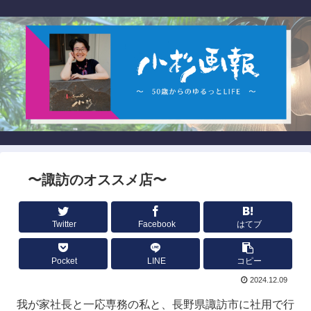
〜諏訪のオススメ店〜
Twitter
Facebook
はてブ
Pocket
LINE
コピー
2024.12.09
我が家社長と一応専務の私と、長野県諏訪市に社用で行