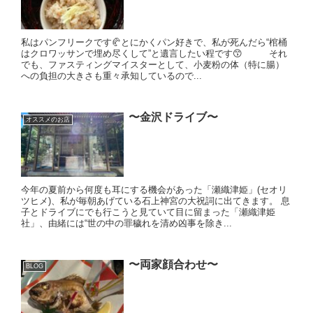
私はパンフリークです🥐とにかくパン好きで、私が死んだら“棺桶
はクロワッサンで埋め尽くして”と遺言したい程です😙 それ
でも、ファスティングマイスターとして、小麦粉の体（特に腸）
への負担の大きさも重々承知しているので...
〜金沢ドライブ〜
オススメのお店
今年の夏前から何度も耳にする機会があった「瀬織津姫」(セオリ
ツヒメ)、私が毎朝あげている石上神宮の大祝詞に出てきます。 息
子とドライブにでも行こうと見ていて目に留まった「瀬織津姫
社」、由緒には“世の中の罪穢れを清め凶事を除き...
〜両家顔合わせ〜
BLOG