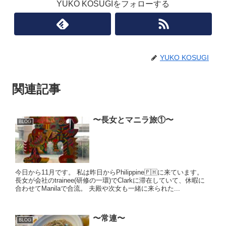
YUKO KOSUGIをフォローする
YUKO KOSUGI
関連記事
〜長女とマニラ旅①〜
BLOG
今日から11月です。 私は昨日からPhilippine🇵🇭に来ています。
長女が会社のtrainee(研修の一環)でClarkに滞在していて、休暇に
合わせてManilaで合流。 夫殿や次女も一緒に来られた...
〜常連〜
BLOG