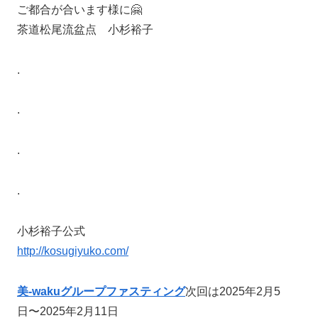
ご都合が合います様に🤗
茶道松尾流盆点 小杉裕子
.
.
.
.
小杉裕子公式
http://kosugiyuko.com/
美-wakuグループファスティング
次回は2025年2月5
日〜2025年2月11日