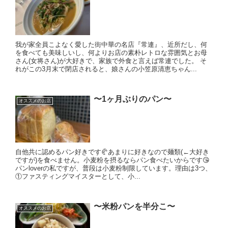
我が家全員こよなく愛した街中華の名店『常連』、近所だし、何
を食べても美味しいし、何よりお店の素朴レトロな雰囲気とお母
さん(女将さん)が大好きで、家族で外食と言えば常連でした。 そ
れがこの3月末で閉店されると、娘さんの小笠原清恵ちゃん...
〜1ヶ月ぶりのパン〜
オススメのお店
自他共に認めるパン好きです🥐あまりに好きなので麺類(←大好き
ですが)を食べません。小麦粉を摂るならパン食べたいからです😘
パンloverの私ですが、普段は小麦粉制限しています。理由は3つ、
①ファスティングマイスターとして、小...
〜米粉パンを半分こ〜
オススメのお店