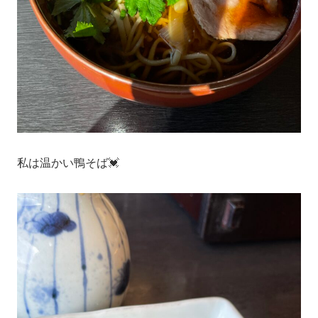
私は温かい鴨そば💓