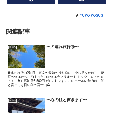
YUKO KOSUGI
関連記事
〜犬連れ旅行③〜
BLOG
🐕連れ旅行の2泊目、東京〜愛知の帰り道に、少し足を伸ばして伊
豆の修禅寺へ。泊まったのは修禅寺マリオット ドッグフロアが有
って、🐕も宿泊費5,500円で泊まれます。このホテルの魅力は、何
と言っても目の前の富士山🗻 ...
〜心の柱と書きます〜
BLOG