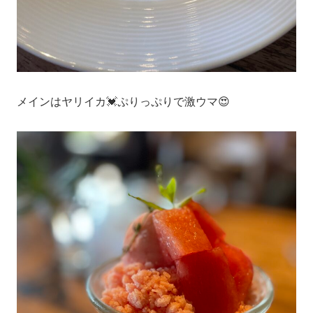
メインはヤリイカ💓ぷりっぷりで激ウマ😍