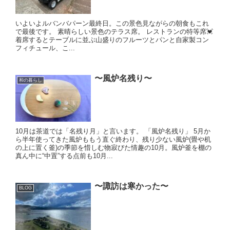
いよいよルバンバパーン最終日。この景色見ながらの朝食もこれ
で最後です。 素晴らしい景色のテラス席。 レストランの特等席💓
着席するとテーブルに並ぶ山盛りのフルーツとパンと自家製コン
フィチュール、こ...
〜風炉名残り〜
和の暮らし
10月は茶道では「名残り月」と言います。 「風炉名残り」 5月か
ら半年使ってきた風炉ももう直ぐ終わり、残り少ない風炉(畳や机
の上に置く釜)の季節を惜しむ物寂びた情趣の10月。風炉釜を棚の
真ん中に“中置”する点前も10月...
〜諏訪は寒かった〜
BLOG