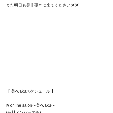
また明日も是非覗きに来てください💓💓
【 美-wakuスケジュール 】
📗online salon〜美-waku〜
(有料メンバーのみ)