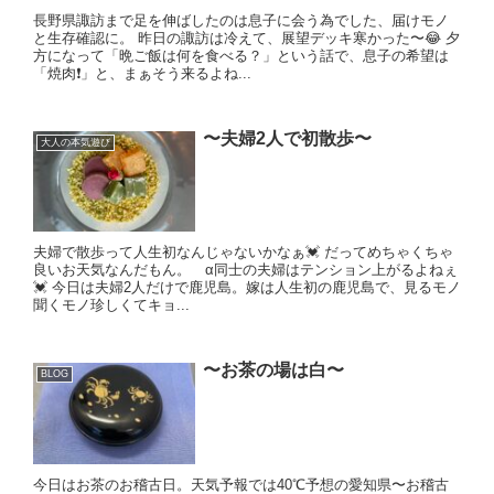
長野県諏訪まで足を伸ばしたのは息子に会う為でした、届けモノ
と生存確認に。 昨日の諏訪は冷えて、展望デッキ寒かった〜😂 夕
方になって「晩ご飯は何を食べる？」という話で、息子の希望は
「焼肉❗️」と、まぁそう来るよね...
〜夫婦2人で初散歩〜
大人の本気遊び
夫婦で散歩って人生初なんじゃないかなぁ💓 だってめちゃくちゃ
良いお天気なんだもん。 α同士の夫婦はテンション上がるよねぇ
💓 今日は夫婦2人だけで鹿児島。嫁は人生初の鹿児島で、見るモノ
聞くモノ珍しくてキョ...
〜お茶の場は白〜
BLOG
今日はお茶のお稽古日。天気予報では40℃予想の愛知県〜お稽古