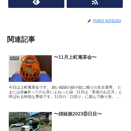
YUKO KOSUGI
関連記事
〜11月上町庵茶会〜
BLOG
今日は上町庵茶会です。 細い縦縞の縞小紋に織りの名古屋帯。 た
まには赤✖️赤ってのも良いよねっと🤗 . 11月は「茶道のお正月」と
呼ばれる特別な季節です。11月の「口切り」に因んで飾り壺。 ...
〜姉妹旅2023⑥日目〜
大人の本気遊び