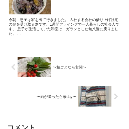
今朝、息子は家を出て行きました。 入社する会社の借り上げ社宅
の鍵を受け取る為です、1週間フライングで一人暮らしの社会人で
す。 息子が生活していた和室は、ガランとした無八畳に戻りまし
た。 ...
〜枝ごとなら玄関〜
〜雨が降ったら家day〜
コメント