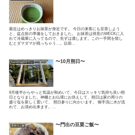
最近はめっきりお抹茶が身近です。 今日の来客にも呈茶しよう
と、盆点前の準備をしておきました。 お抹茶は得意のWECKに入
れて冷蔵庫に入ってるので、先ずは漉します。この一手間を惜し
むとダマダマが残っちゃう…。以前...
〜10月朔日〜
Kamimachiサロン
9月後半からやっと気温が秋めいて、今日はスッキリ気持ち良い朔
日となりました。神棚とお仏壇にお供えして、朔日は家の周りの
盛り塩を新しく置いて、 朔日参りに向かいます。 御手洗に水が流
れて、お清め出来ます。...
〜門出の豆栗ご飯〜
手作りご飯