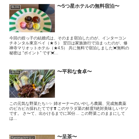
〜5つ星ホテルの無料宿泊〜
BLOG
今回の姪っ子の結婚式は、そのまま宿泊したのが、インターコン
チネンタル東京ベイ（★５） 翌日は家族旅行で泊まったのが、修
禅寺マリオットホテル（★4.5） 共に無料で宿泊しました💓無料の
秘密は “ポイント” です💓...
〜平和な食卓〜
BLOG
この元気な野菜たち✨✨ 姉オーナーのいやしろ農園、完成無農薬
のピカピカ採れたてです❣️ このサラダ菜の鮮度‼️絶対美味しいヤツ
です。 さ〜て、出かけるまでに30分… この野菜このままにして
は...
〜呈茶〜
Kamimachiサロン