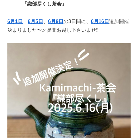
「織部尽くし茶会」
6月1日
、
6月5日
、
6月9日
の3日間に、
6月16日
追加開催
決まりました〜🎉是非お越し下さいませ❗️