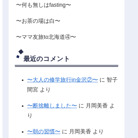
〜何も無しはfasting〜
〜お茶の場は白〜
〜ママ友旅to北海道④〜
最近のコメント
〜大人の修学旅行in金沢②〜
に
智子
間宮
より
〜断捨離しました〜
に
月岡美香
よ
り
〜朝の習慣〜
に
月岡美香
より