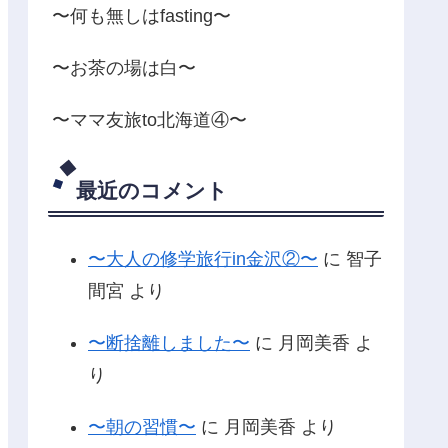
〜何も無しはfasting〜
〜お茶の場は白〜
〜ママ友旅to北海道④〜
最近のコメント
〜大人の修学旅行in金沢②〜
に
智子
間宮
より
〜断捨離しました〜
に
月岡美香
よ
り
〜朝の習慣〜
に
月岡美香
より