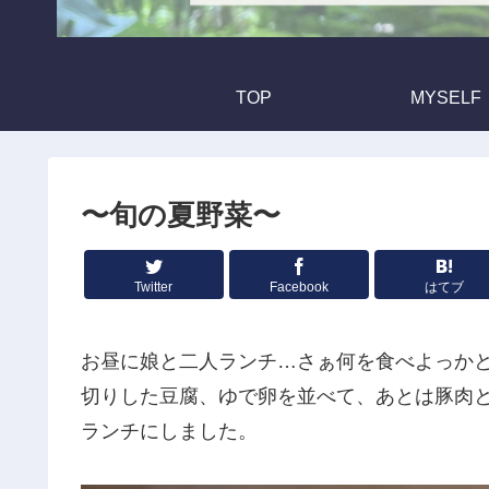
TOP
MYSELF
〜旬の夏野菜〜
Twitter
Facebook
はてブ
お昼に娘と二人ランチ…さぁ何を食べよっか
切りした豆腐、ゆで卵を並べて、あとは豚肉
ランチにしました。