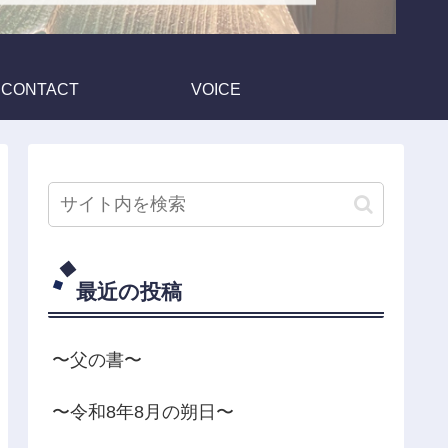
CONTACT
VOICE
最近の投稿
〜父の書〜
〜令和8年8月の朔日〜