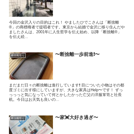
今回の金沢入りの目的はこれ！ やましたひでこさんは「断捨離
®️」の商標権者で提唱者です。東京から結婚で金沢に移り住んだや
ましたさんは、2001年に人生哲学を伝え始め、以降「断捨離®️」
を伝え続...
〜断捨離一歩前進❗️〜
断捨離祭り
まだまだ日々の断捨離は進行しています❗️ 目についた小物はその都
度ゴミに出す様にしていますが、大きな家具はHelp〜です！ ずっ
っっっと気になっていて何とかしたかった亡父の洋服箪笥と社長
机。今日はお天気も良いの...
〜家💓大好き過ぎ〜
断捨離祭り