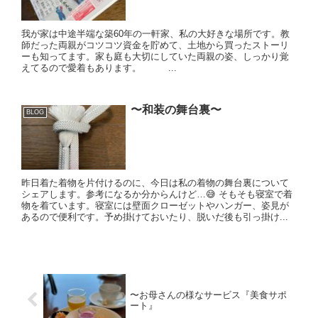
我が家は中途半端な築60年の一軒家、私の大好きな場所です。教
師だった両親がコツコツ資金を貯めて、土地から買ったストーリ
ーも知ってます。家も庭も大切にしていた両親の姿、しっかり覚
えてるので愛着もあります。 ...
〜和装の舞台裏〜
BLOG
昨日着た着物を片付けるのに、今日は私の着物の舞台裏について
シェアします。参考になるか分からんけど…😅 そもそも寝室で着
物を着ています。寝室には壁面クローゼットやハンガー、姿見が
あるので便利です。予め掛けておいたり、脱いだ後も引っ掛け...
〜お母さんの様なサービス『美食サポ
ート』