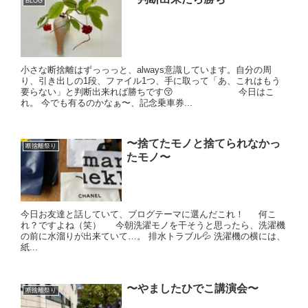
BLOG
小さな断捨離はずっっっと、always意識しています。自分の周
り、引き出しの1段、ファイル1つ、手に取って「あ、これはもう
要らない」と判断出来れば勝ちです😚 今日はこ
れ。 今でも有るのかなぁ〜、記念乗車券...
〜捨てたモノと捨てられなかっ
断捨離祭り
たモノ〜
今日お友達と話していて、ブログテーマに選んだこれ！ 何こ
れ？ですよね（笑） 今朝洗濯モノを干そうと思ったら、洗濯機
の前に水溜りが出来ていて…。 排水トラブル💦 洗濯機の横には、
紙...
〜やましたひでこ講演会〜
断捨離祭り