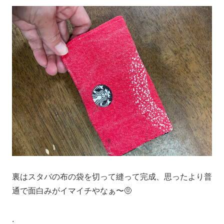
裏はスタバの布の袋を切って縫って完成、思ったより普
通で面白みがイマイチやなぁ〜🤨
.