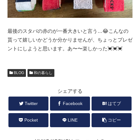
最後のスタバの赤のが一番大きいと言う…😂こんなの
貰って嬉しいかどうか分かりませんが、ちょっとプレゼ
ントにしようと思います。あ〜〜楽しかった💓💓💓
BLOG
和の暮らし
シェアする
Twitter
Facebook
はてブ
Pocket
LINE
コピー