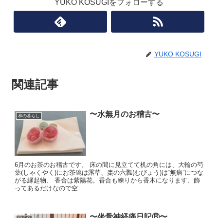
YUKO KOSUGIをフォローする
YUKO KOSUGI
関連記事
〜水無月のお稽古〜
和の暮らし
6月のお茶のお稽古です。 床の間に見立てて机の角には、大輪の芍
薬(しゃくやく)にお茶碗は露草、棗の六瓢(むびょう)は“無病”につな
がる縁起物、 香合は紫陽花。香合も練りから香木になります、飾
ってあるだけなので空...
〜坐骨神経痛日記⑧〜