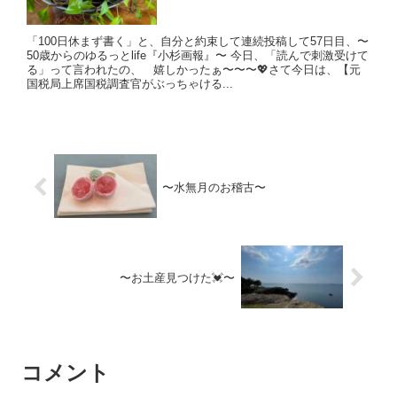
「100日休まず書く」と、自分と約束して連続投稿して57日目、〜
50歳からのゆるっとlife『小杉画報』〜 今日、「読んで刺激受けて
る」って言われたの、 嬉しかったぁ〜〜〜💖さて今日は、【元
国税局上席国税調査官がぶっちゃける...
〜水無月のお稽古〜
〜お土産見つけた💓〜
コメント