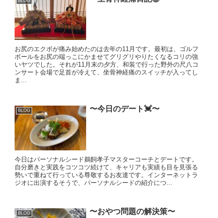
BLOG
お尻のエクボが痛み始めたのは去年の11月です。最初は、ゴルフ
ボールをお尻の端っこにかませてグリグリやりたくなるコリの強
いヤツでした。それが11月末の夕方、和装で行った野外の尺八コ
ンサート会場で足首が冷えて、坐骨神経痛のスイッチが入ってし
ま...
〜今日のデート💓〜
BLOG
今日はパーソナルシード鵜飼孝子マスターコーチとデートです。
自分磨きと実践をコツコツ続けて、キャリアも実績も目を見張る
勢いで重ねて行っている尊敬するお友達です。インターネットラ
ジオに出演するそうで、パーソナルシードの紹介につ...
〜おやつ問題の解決策〜
BLOG