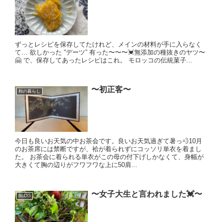
ずっとレシピを保存してたけれど、メインの材料が手に入らなく
て… 欲しかった “デーツ” 有った〜〜〜💓無添加の種抜きのヤツ〜
🤗 で、保存してあったレシピはこれ。 モロッコの伝統菓子...
〜初正客〜
和の暮らし
今日も良いお天気の中お茶会です。良いお天気過ぎて暑っ💨10月
のお茶席には禁断ですが、袷が着られずにコッソリ単衣を着まし
た。 お茶会に着られる単衣がこの母の付下げしかなくて、身幅が
大きくて胸の辺りがフワフワな上に50肩...
〜女子大生と言われました💓〜
BLOG