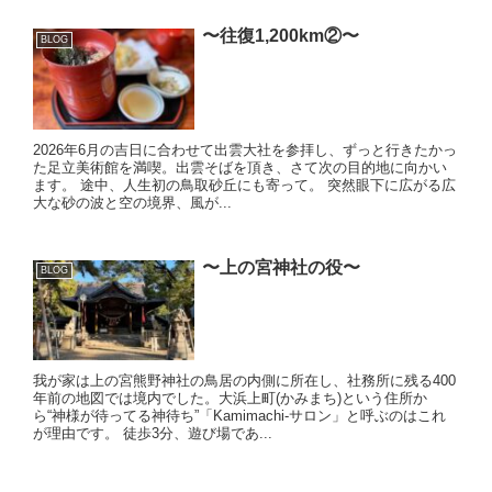
〜往復1,200km②〜
BLOG
2026年6月の吉日に合わせて出雲大社を参拝し、ずっと行きたかっ
た足立美術館を満喫。出雲そばを頂き、さて次の目的地に向かい
ます。 途中、人生初の鳥取砂丘にも寄って。 突然眼下に広がる広
大な砂の波と空の境界、風が...
〜上の宮神社の役〜
BLOG
我が家は上の宮熊野神社の鳥居の内側に所在し、社務所に残る400
年前の地図では境内でした。大浜上町(かみまち)という住所か
ら“神様が待ってる神待ち”「Kamimachi-サロン」と呼ぶのはこれ
が理由です。 徒歩3分、遊び場であ...