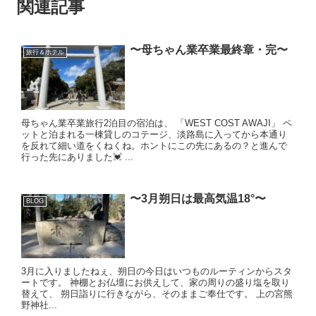
関連記事
〜母ちゃん業卒業最終章・完〜
旅行＆ホテル
母ちゃん業卒業旅行2泊目の宿泊は、 「WEST COST AWAJI」 ペ
ットと泊まれる一棟貸しのコテージ、淡路島に入ってから本通り
を反れて細い道をくねくね。ホントにこの先にあるの？と進んで
行った先にありました💓 ...
〜3月朔日は最高気温18°〜
BLOG
3月に入りましたねぇ、朔日の今日はいつものルーティンからスタ
ートです。 神棚とお仏壇にお供えして、家の周りの盛り塩を取り
替えて、 朔日詣りに行きながら、そのままご奉仕です。 上の宮熊
野神社...