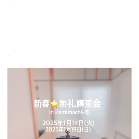
.
.
.
.