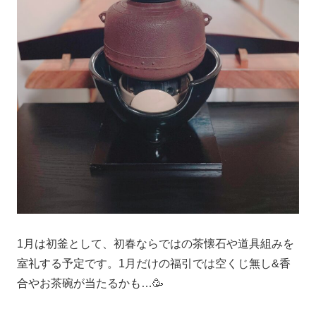
1月は初釜として、初春ならではの茶懐石や道具組みを
室礼する予定です。1月だけの福引では空くじ無し&香
合やお茶碗が当たるかも…🥳