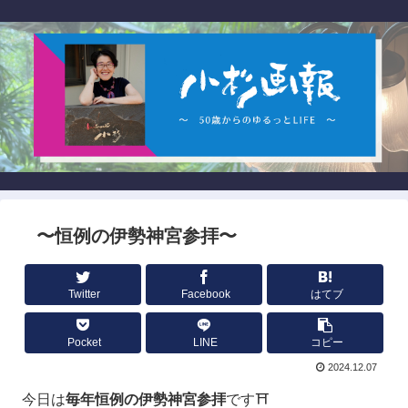
〜恒例の伊勢神宮参拝〜
Twitter
Facebook
はてブ
Pocket
LINE
コピー
2024.12.07
今日は
毎年恒例の伊勢神宮参拝
です⛩️