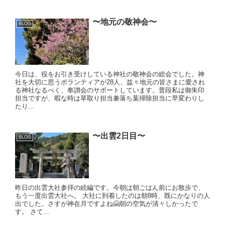
〜地元の敬神会〜
BLOG
今日は、役をお引き受けしている神社の敬神会の総会でした。神
社を大切に思うボランティアが28人、益々地元の皆さまに愛され
る神社なるべく、奉讃会のサポートしています。普段私は御朱印
担当ですが、暇な時は草取り担当兼落ち葉掃除担当に早変わりし
たり...
〜出雲2日目〜
BLOG
昨日の出雲大社参拝の続編です。今朝は朝ごはん前にお散歩で、
もう一度出雲大社へ。 大社に到着したのは朝8時、既にかなりの人
出でした。さすが神在月ですよね🤗朝の空気が清々しかったで
す。 さて...