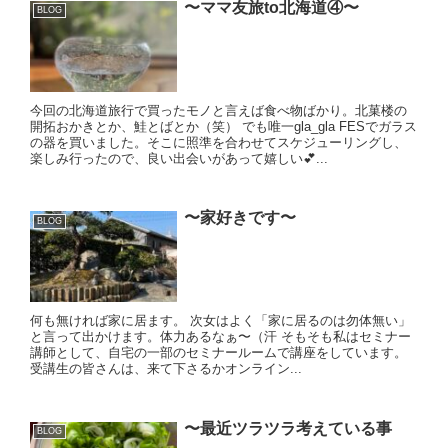
〜ママ友旅to北海道④〜
BLOG
今回の北海道旅行で買ったモノと言えば食べ物ばかり。北菓楼の
開拓おかきとか、鮭とばとか（笑） でも唯一gla_gla FESでガラス
の器を買いました。そこに照準を合わせてスケジューリングし、
楽しみ行ったので、良い出会いがあって嬉しい💕...
〜家好きです〜
BLOG
何も無ければ家に居ます。 次女はよく「家に居るのは勿体無い」
と言って出かけます。体力あるなぁ〜（汗 そもそも私はセミナー
講師として、自宅の一部のセミナールームで講座をしています。
受講生の皆さんは、来て下さるかオンライン...
〜最近ツラツラ考えている事
BLOG