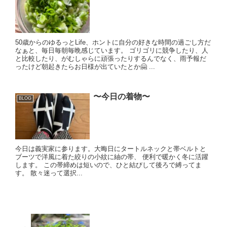
50歳からのゆるっとLife、ホントに自分の好きな時間の過ごし方だ
なぁと、毎日毎朝毎晩感じています。 ゴリゴリに競争したり、人
と比較したり、がむしゃらに頑張ったりするんでなく、雨予報だ
ったけど朝起きたらお日様が出ていたとか🤗 ...
〜今日の着物〜
BLOG
今日は義実家に参ります。大晦日にタートルネックと帯ベルトと
ブーツで洋風に着た絞りの小紋に紬の帯、 便利で暖かく冬に活躍
します。 この帯締めは短いので、ひと結びして後ろで縛ってま
す。 散々迷って選択...