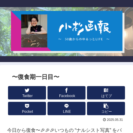
〜復食期一日目〜
Twitter
Facebook
はてブ
Pocket
LINE
コピー
2025.05.31
今日から復食〜🎉🎉🎉いつもの “ナルシスト写真” をパ