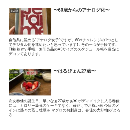
〜60歳からのアナログ化〜
BLOG
自他共に認める“アナログ女子”ですが、60ctチャレンジの1つとし
てデジタル化を進めたいと思っています❗️ . その一つが手帳です。
This is my 手帳、無印良品のA5サイズのスケジュール帳を適当に
デコッてあります。 ...
〜はるぴょん27歳〜
BLOG
次女春佳の誕生日、早いなぁ27歳かぁ💓 ボディメイクに入る春佳
には、カロリー爆弾のケーキでなく、苺だけでお祝い㊗️ 今日のメ
インは熱々の蒸し牡蠣🦪 マグロのお刺身は、春佳の大好物の“とろ
ろ...