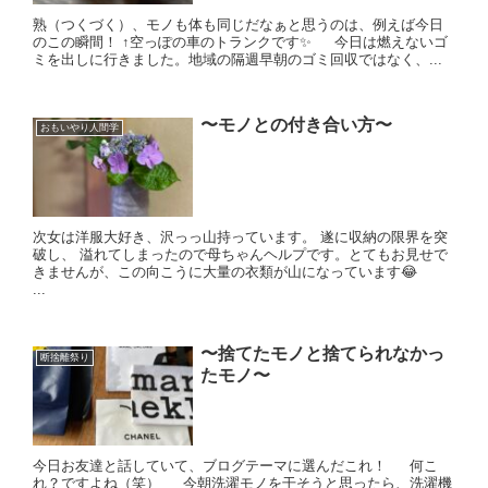
熟（つくづく）、モノも体も同じだなぁと思うのは、例えば今日
のこの瞬間！ ↑空っぽの車のトランクです✨ 今日は燃えないゴ
ミを出しに行きました。地域の隔週早朝のゴミ回収ではなく、...
〜モノとの付き合い方〜
おもいやり人間学
次女は洋服大好き、沢っっ山持っています。 遂に収納の限界を突
破し、 溢れてしまったので母ちゃんヘルプです。とてもお見せで
きませんが、この向こうに大量の衣類が山になっています😂
...
〜捨てたモノと捨てられなかっ
断捨離祭り
たモノ〜
今日お友達と話していて、ブログテーマに選んだこれ！ 何こ
れ？ですよね（笑） 今朝洗濯モノを干そうと思ったら、洗濯機