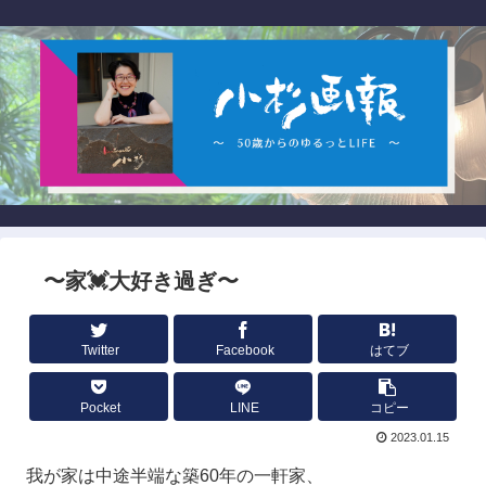
〜家💓大好き過ぎ〜
Twitter
Facebook
はてブ
Pocket
LINE
コピー
2023.01.15
我が家は中途半端な築60年の一軒家、