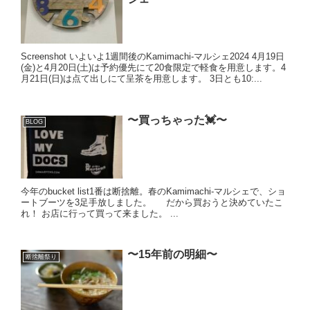
Screenshot いよいよ1週間後のKamimachi-マルシェ2024 4月19日
(金)と4月20日(土)は予約優先にて20食限定で軽食を用意します。4
月21日(日)は点て出しにて呈茶を用意します。 3日とも10:...
〜買っちゃった💓〜
BLOG
今年のbucket list1番は断捨離。春のKamimachi-マルシェで、ショ
ートブーツを3足手放しました。 だから買おうと決めていたこ
れ！ お店に行って買って来ました。 ...
〜15年前の明細〜
断捨離祭り