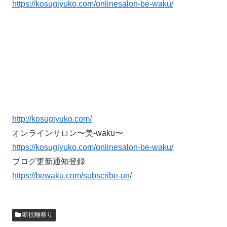
https://kosugiyuko.com/onlinesalon-be-waku/
http://kosugiyuko.com/
オンラインサロン〜美-waku〜
https://kosugiyuko.com/onlinesalon-be-waku/
ブログ更新通知登録
https://bewaku.com/subscribe-un/
断捨離祭り