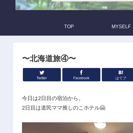
TOP
MYSELF
〜北海道旅④〜
Twitter
Facebook
はてブ
今日は2日目の宿泊から。
2日目は道民ママ推しのこホテル🤗