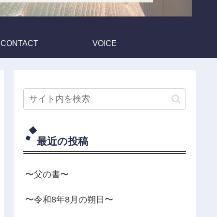
CONTACT
VOICE
最近の投稿
〜父の書〜
〜令和8年8月の朔日〜