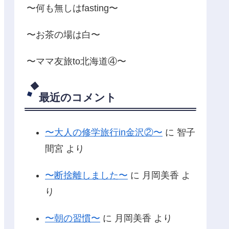
〜何も無しはfasting〜
〜お茶の場は白〜
〜ママ友旅to北海道④〜
最近のコメント
〜大人の修学旅行in金沢②〜
に
智子
間宮
より
〜断捨離しました〜
に
月岡美香
よ
り
〜朝の習慣〜
に
月岡美香
より