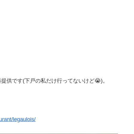
提供です(下戸の私だけ行ってないけど😭)。
』
urant/legaulois/