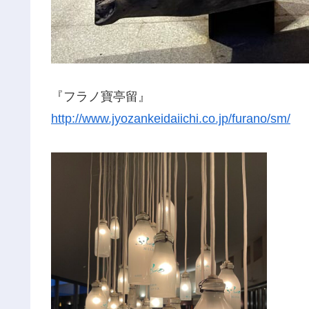
『フラノ寶亭留』
http://www.jyozankeidaiichi.co.jp/furano/sm/