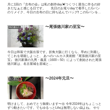
月に1回の『古布の会』は私の創作day💓つくづく適当に作るの好
きだなぁと感じる日です。 先日のお篭りdayで着手したGパン
のリメイク、今日の古布の日に持ち込んでバッグ❗️ このGパンを...
〜尾張徳川家の至宝〜
和の暮らし
今日は和装で大阪出張です。折角大阪に行くなら、早めに到着し
てこれを堪能しよっと、 あべのハルカス美術館『尾張徳川家の至
宝』 徳川家康の九男・義直（1600～50）によって創始された尾張
徳川家は、名古屋城を居城と...
〜2024年元旦〜
和の暮らし
明けまして、おめでとう御座います〜㊗️ 今年2024年はちょこっと
ずつ動きたいです。でもゆるっとLifeは無理しない🤗よね。 やり