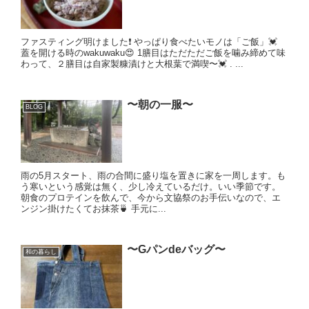
ファスティング明けました❗️ やっぱり食べたいモノは「ご飯」💓
蓋を開ける時のwakuwaku😍 1膳目はただただご飯を噛み締めて味
わって、２膳目は自家製糠漬けと大根葉で満喫〜💓 . ...
〜朝の一服〜
BLOG
雨の5月スタート、雨の合間に盛り塩を置きに家を一周します。も
う寒いという感覚は無く、少し冷えているだけ。いい季節です。
朝食のプロテインを飲んで、今から文協祭のお手伝いなので、エ
ンジン掛けたくてお抹茶🍵 手元に...
〜Gパンdeバッグ〜
和の暮らし