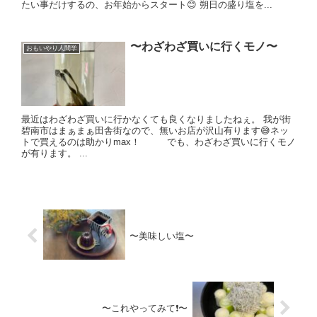
たい事だけするの、お年始からスタート😊 朔日の盛り塩を...
〜わざわざ買いに行くモノ〜
おもいやり人間学
最近はわざわざ買いに行かなくても良くなりましたねぇ。 我が街
碧南市はまぁまぁ田舎街なので、無いお店が沢山有ります😅ネッ
トで買えるのは助かりmax！ でも、わざわざ買いに行くモノ
が有ります。 ...
〜美味しい塩〜
〜これやってみて❗️〜