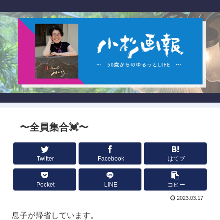
〜全員集合💓〜
Twitter
Facebook
はてブ
Pocket
LINE
コピー
2023.03.17
息子が帰省しています。