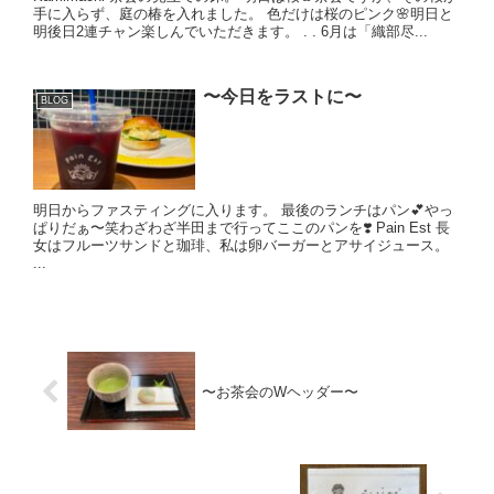
手に入らず、庭の椿を入れました。 色だけは桜のピンク🌸明日と
明後日2連チャン楽しんでいただきます。 . . 6月は「織部尽...
〜今日をラストに〜
BLOG
明日からファスティングに入ります。 最後のランチはパン💕やっ
ぱりだぁ〜笑わざわざ半田まで行ってここのパンを❣️ Pain Est 長
女はフルーツサンドと珈琲、私は卵バーガーとアサイジュース。
...
〜お茶会のWヘッダー〜