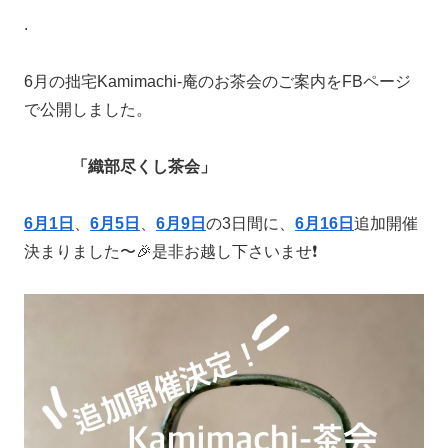
.
6月の拙宅Kamimachi-庵のお茶会のご案内をFBページ
で公開しました。
「織部尽くし茶会」
6月1日
、
6月5日
、
6月9日
の3日間に、
6月16日
追加開催
決まりました〜🎉是非お越し下さいませ❗️