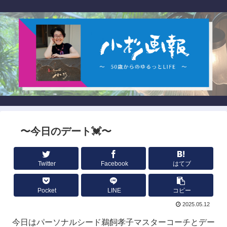
〜今日のデート💓〜
Twitter
Facebook
はてブ
Pocket
LINE
コピー
2025.05.12
今日はパーソナルシード鵜飼孝子マスターコーチとデー