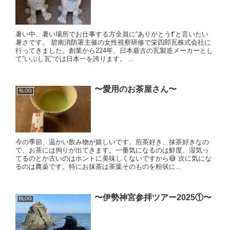
暑い中、暑い場所でお仕事する方全員に“ありがとう❗️”と言いたい
暑さです。 碧南消防署主催の女性視察研修で栄四郎瓦株式会社に
行ってきました。創業から224年、日本最古の瓦製造メーカーとし
て”いぶし瓦”では日本一を誇ります。 ...
〜愛用のお茶屋さん〜
BLOG
今の季節、温かい飲み物が嬉しいです。煎茶好き、抹茶好きなの
で、お茶には拘りが出てきます。一番気になるのは鮮度、湿気っ
てるのとか古いのはホントに美味しくないですから😅 次に気にな
るのは農薬です。特にお抹茶は茶葉そのものを粉状に...
〜伊勢神宮参拝ツアー2025①〜
BLOG