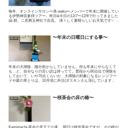
毎年、オンラインサロン〜美-waku〜メンバーで年末に開催してい
る伊勢神宮参拝ツアー。昨日&今日の12/7〜12/8で行ってきました
🤗 朝、二見興玉神社で合流。 清々しく素晴らしいお天気です✨ ...
〜年末の日曜日にする事〜
BLOG
年末の大掃除…随分前からしていません。何も年末にやらなくて
も…と、自分なりの言い訳は持ってて。普段から80点位で掃除を
しておいて、いや70点くらいか…大掃除の対象になるレンジフー
ドや庭の草とりは、10月頃に外注(ダスキンさん😘)しています...
〜桜茶会の床の椿〜
BLOG
Kamimachi-茶会の見立ての床。 明日は桜🌸茶会ですが、その桜が