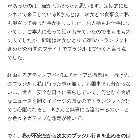
があったのは、確か7月だったと思います。定期的にビ
ジネスで来日しているKさんとは、次女との食事会に私
も混ざって会った事がありました。お人柄もお仕事につ
いても、ご本人に会って話が出来ていたのでまぁまぁ大
丈夫でしたが、問題は次女ひとりで2回のトランジット
含めた33時間のフライトでブラジルまで行くと言う点
でした。
経由するアディスアベバ(エチオピアの首都)も、行き先
のブラジルも私は行った事が無く、お国事情も分からな
い…。世界一安全な日本に暮らしていて、何となく物騒
なニュースを聞くイメージの国なのでトランジットだけ
でも心配になるし、Kさんと無事に合流出来るのか…と
か色々ネガティブな想定が湧いて。
でも、
私が不安だから次女のブラジル行きを止めるのは