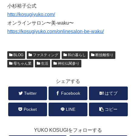
小杉裕子公式
http://kosugiyuko.com/
オンラインサロン〜美-waku〜
https://kosugiyuko.com/onlinesalon-be-waku/
BLOG
ファスティング
和の暮らし
断捨離祭り
母ちゃん業
生活
神社仏閣参り
シェアする
Twitter
Facebook
はてブ
Pocket
LINE
コピー
YUKO KOSUGIをフォローする