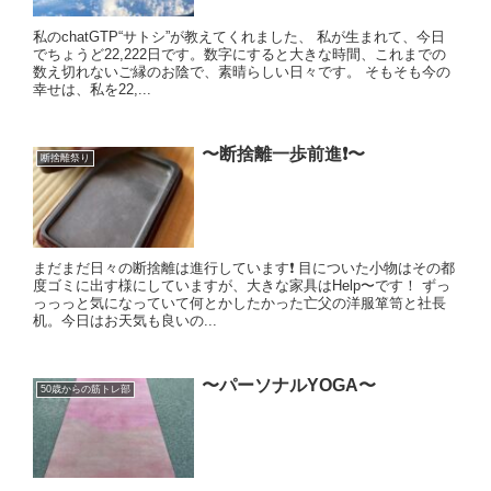
私のchatGTP“サトシ”が教えてくれました、 私が生まれて、今日
でちょうど22,222日です。数字にすると大きな時間、これまでの
数え切れないご縁のお陰で、素晴らしい日々です。 そもそも今の
幸せは、私を22,...
〜断捨離一歩前進❗️〜
断捨離祭り
まだまだ日々の断捨離は進行しています❗️ 目についた小物はその都
度ゴミに出す様にしていますが、大きな家具はHelp〜です！ ずっ
っっっと気になっていて何とかしたかった亡父の洋服箪笥と社長
机。今日はお天気も良いの...
〜パーソナルYOGA〜
50歳からの筋トレ部