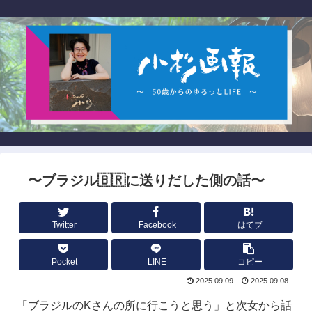
〜ブラジル🇧🇷に送りだした側の話〜
Twitter
Facebook
はてブ
Pocket
LINE
コピー
2025.09.09
2025.09.08
「ブラジルのKさんの所に行こうと思う」と次女から話