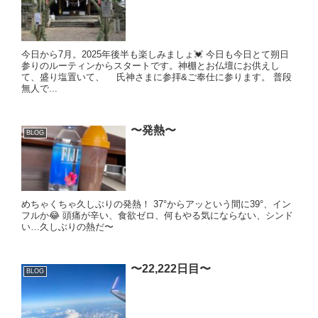
今日から7月。2025年後半も楽しみましょ💓 今日も今日とて朔日
参りのルーティンからスタートです。神棚とお仏壇にお供えし
て、盛り塩置いて、 氏神さまに参拝&ご奉仕に参ります。 普段
無人で...
〜発熱〜
BLOG
めちゃくちゃ久しぶりの発熱！ 37°からアッという間に39°、イン
フルか😂 頭痛が辛い、食欲ゼロ、何もやる気にならない、シンド
い…久しぶりの熱だ〜
〜22,222日目〜
BLOG