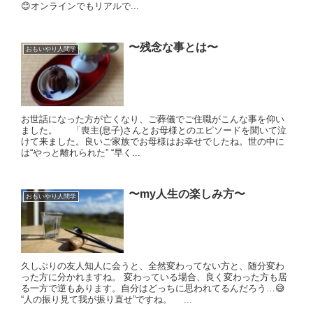
😊オンラインでもリアルで...
〜残念な事とは〜
おもいやり人間学
お世話になった方が亡くなり、ご葬儀でご住職がこんな事を仰い
ました。 「喪主(息子)さんとお母様とのエピソードを聞いて泣
けて来ました。良いご家族でお母様はお幸せでしたね。世の中に
は“やっと離れられた” “早く...
〜my人生の楽しみ方〜
おもいやり人間学
久しぶりの友人知人に会うと、全然変わってない方と、随分変わ
った方に分かれますね。 変わっている場合、良く変わった方も居
る一方で逆もあります。自分はどっちに思われてるんだろう…😅
“人の振り見て我が振り直せ”ですね。 ...