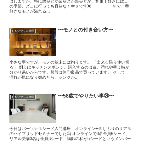
はしますが、特に栗🌰とか栗🌰とか栗🌰とか、和菓子好きにはこ
の季節、どこに行っても容赦なく幸せです💓 一年で一番
好きなモノが溢れる...
〜モノとの付き合い方〜
おもいやり人間学
小さな事ですが、モノの始末には拘ります。 「出来る限り使い切
る」 例えばキッチンスポンジ。購入するのは白、汚れや替え時が
分かり易いからです。普段は無印良品で買っています。 そして、
汚れが気になり始めたら、シンクか...
〜58歳でやりたい事③〜
おもいやり人間学
今日はパーソナルシード入門講座、オンライン➕久しぶりのリアル
のハイブリッドセミナーでした🤗 オンラインで3名全員θシード、
リアル受講3名は全員βシード、講師の私がαシードというメンバー