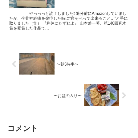
やっっっと読了しました❗️ 随分前にAmazonしていまし
たが、坐骨神経痛を発症した時に“寝そべって出来ること…”と手に
取りました（笑） 『利休にたずねよ』 山本兼一著、第140回直木
賞を受賞した作品で...
〜朝5時半〜
〜お盆の入り〜
コメント