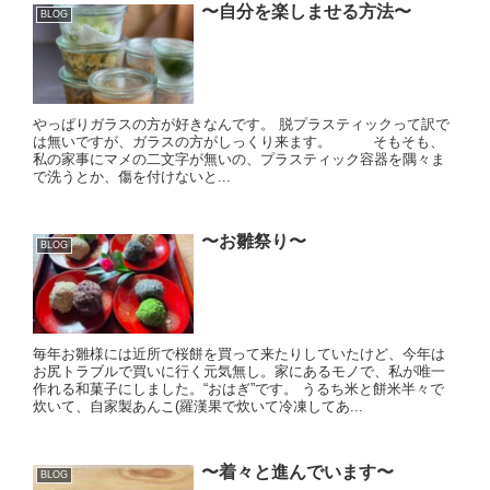
〜自分を楽しませる方法〜
BLOG
やっぱりガラスの方が好きなんです。 脱プラスティックって訳で
は無いですが、ガラスの方がしっくり来ます。 そもそも、
私の家事にマメの二文字が無いの、プラスティック容器を隅々ま
で洗うとか、傷を付けないと...
〜お雛祭り〜
BLOG
毎年お雛様には近所で桜餅を買って来たりしていたけど、今年は
お尻トラブルで買いに行く元気無し。家にあるモノで、私が唯一
作れる和菓子にしました。“おはぎ”です。 うるち米と餅米半々で
炊いて、自家製あんこ(羅漢果で炊いて冷凍してあ...
〜着々と進んでいます〜
BLOG