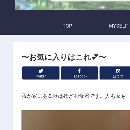
TOP
MYSELF
〜お気に入りはこれ💕〜
Twitter
Facebook
はてブ
我が家にある器は殆ど和食器です。人も家も