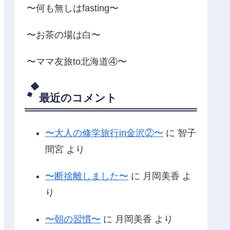
〜何も無しはfasting〜
〜お茶の場は白〜
〜ママ友旅to北海道④〜
最近のコメント
〜大人の修学旅行in金沢②〜
に
智子
間宮
より
〜断捨離しました〜
に
月岡美香
よ
り
〜朝の習慣〜
に
月岡美香
より