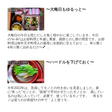
〜大晦日もゆるっと〜
BLOG
大晦日の今日も慌ただしさ無く穏やかに過ごしています。今日
の“to do”はお節料理と年越し蕎麦、鏡餅とのし餅の用意です。お節
料理は毎年天才料理人の義母に全面的に甘えており…。 有り難く
&有り難く詰めるだけ〜💕 ...
〜ハードルを下げておく〜
おもいやり人間学
今年2022年は、意識してモノとの付き合いを見直しました。家
に“有った”モノとか、“面倒”で手付かずだったモノとか… 残してい
るのは気に入っていて、必要で、使っているモノです。 有るモ
ノは使うのが前提❗️その中で「よく使うモ...