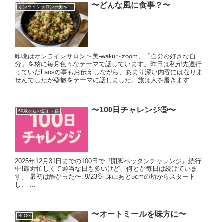
〜どんな風に食事？〜
オンラインサロン〜美-waku〜
昨晩はオンラインサロン〜美-waku〜zoom、「自分の好きな自
分」を核に毎月色々なテーマで話しています。昨日は私が先週行
っていたLaosの事もお伝えしながら、あまり深い内容にはなりま
せんでしたが😅旅をテーマに話しました。旅は人を磨きます...
〜100日チャレンジ⑤〜
50歳からの筋トレ部
2025年12月31日までの100日で『開脚ペッタンチャレンジ』続行
中❗️最近忙しくて適当な日も多いけど、何とか毎日は続けていま
す。 最初は酷かった〜↓9/23💦 床にあと5cmの所からスタート
し、 ...
〜オートミールを味方に〜
BLOG