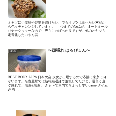
オヤツに小麦粉や砂糖を避けたい、でもオヤツは食べたい💓だか
ら色々チャレンジしています。 今までのNo.1が、オートミール
バナナクッキーなので、専らこればっかりですが、他のオヤツも
定番化したいやん🤗 ...
〜頑張れ はるぴょん〜
BLOG
BEST BODY JAPA 日本大会 次女が出場するので応援に東京に向
かいます。名古屋駅では新幹線遅延で混乱してたけど、運良く直
ぐ乗れて…感謝&感謝。 さぁ〜て車内でちょっと早いdinnerタイム
🎉 復...