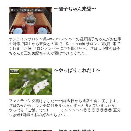
〜陽子ちゃん来愛〜
オンラインサロン〜美-waku〜
オンラインサロン〜美-waku〜メンバーの岩野陽子ちゃんがお仕事
の研修で岡山から来愛との事で、Kamimachi-サロンに遊びに来て
くれました💓 サロンメンバーに声を掛けたら、昨日は小林今日子
ちゃんと三矢美紀ちゃんが駆けつけてくれま...
〜やっぱりこれだ！〜
BLOG
ファスティング明けました〜〜🤗 今日から通常の食に戻します。
昨日の夜から、ランチに何を食べるかずっと考えていましたが、
やっぱり「ご飯」です❗️ く〜〜〜〜〜😍😍😍😍😍😍😍 五分
つき米➕雑穀の私の好みのちょい...