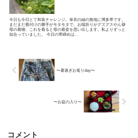
今日も今日とて和装チャレンジ。単衣の紬の無地に博多帯です。
まだまだ着付けの勝手がモタモタで、お端折りがグズグスやん😅
母の着物、これを着ると母の着姿を思い出します。私よりずっと
似合っていました。 今日の帯締めは...
〜暑過ぎお篭りday〜
〜お盆の入り〜
コメント