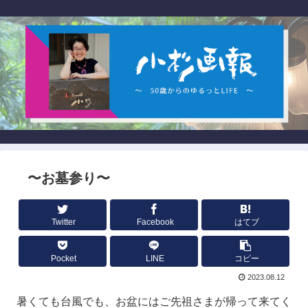
〜お墓参り〜
Twitter
Facebook
はてブ
Pocket
LINE
コピー
2023.08.12
暑くても台風でも、お盆にはご先祖さまが帰って来てく