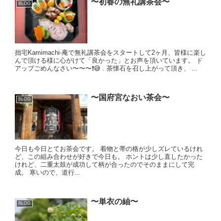
〜初春の無礼講茶会〜
BLOG
拙宅Kamimachi-庵で無礼講茶会をスタートして2ヶ月、皆様に楽し
んで頂ける様に心がけて「良かった」とお声を頂いています。 ド
アップごめんなさい〜〜〜❗️😅 . 茶懐石を召し上がって頂き、 ...
〜国府宮なおい茶会〜
BLOG
今日も今日とてお茶会です。 着物と帯の格が少しズレているけれ
ど、この組み合わせが好きで今日も。 ホントは少し直したかった
けれど、二重太鼓が成功して柄が合ったのでそのままにして完
成。 寒いので、道行...
〜単衣の紬〜
BLOG