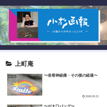
上町庵
〜坐骨神経痛・その後の経過〜
BLOG
2026.05.23
〜がま口バッグ〜