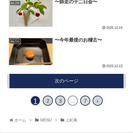
〜師走の十二日会〜
BLOG
2025.12.14
〜今年最後のお稽古〜
BLOG
2025.12.13
次のページ
1
2
3
…
7
ホーム
MENU
上町庵