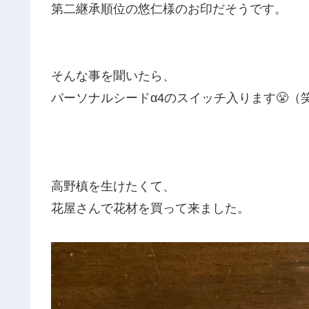
第二継承順位の悠仁様のお印だそうです。
そんな事を聞いたら、
パーソナルシードα4のスイッチ入ります😤（
高野槙を生けたくて、
花屋さんで花材を買って来ました。