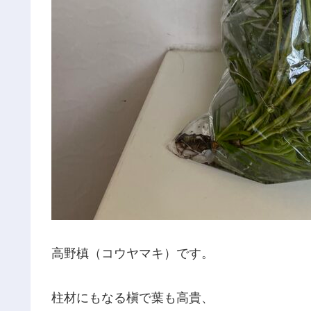
高野槙（コウヤマキ）です。
柱材にもなる槇で葉も高貴、