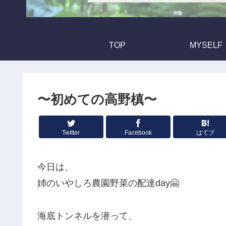
TOP
MYSELF
〜初めての高野槙〜
Twitter
Facebook
はてブ
今日は、
姉のいやしろ農園野菜の配達day🤗
海底トンネルを潜って、