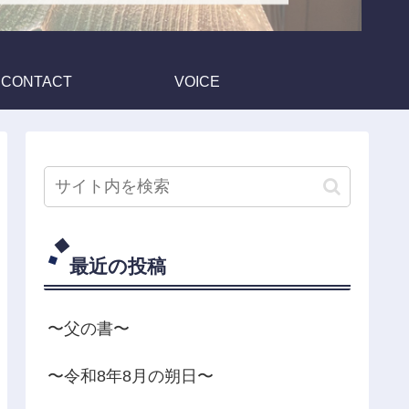
CONTACT
VOICE
最近の投稿
〜父の書〜
〜令和8年8月の朔日〜