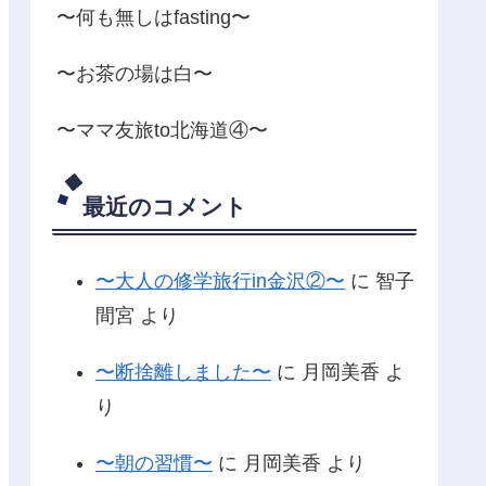
〜何も無しはfasting〜
〜お茶の場は白〜
〜ママ友旅to北海道④〜
最近のコメント
〜大人の修学旅行in金沢②〜
に
智子
間宮
より
〜断捨離しました〜
に
月岡美香
よ
り
〜朝の習慣〜
に
月岡美香
より