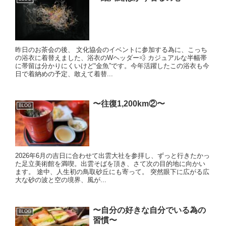
昨日のお茶会の後、 文化協会のイベントに参加する為に、こっち
の浴衣に着替えました、浴衣のWヘッダー💨 カジュアルな半幅帯
に帯留は分かりにくいけど“金魚”です。今年活躍したこの浴衣も今
日で着納めの予定、敢えて着替...
〜往復1,200km②〜
BLOG
2026年6月の吉日に合わせて出雲大社を参拝し、ずっと行きたかっ
た足立美術館を満喫。出雲そばを頂き、さて次の目的地に向かい
ます。 途中、人生初の鳥取砂丘にも寄って。 突然眼下に広がる広
大な砂の波と空の境界、風が...
〜自分の好きな自分でいる為の
BLOG
習慣〜