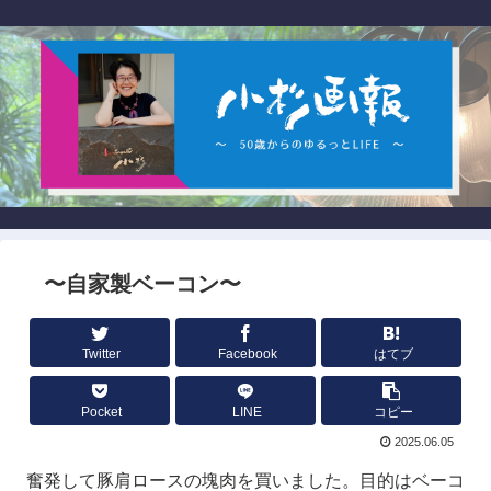
〜自家製ベーコン〜
Twitter
Facebook
はてブ
Pocket
LINE
コピー
2025.06.05
奮発して豚肩ロースの塊肉を買いました。目的はベーコ