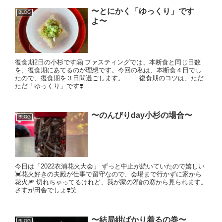
〜とにかく「ゆっくり」です
BLOG
よ〜
復食期2日の小杉です🤗 ファスティングでは、本断食と同じ日数
を、復食期にあてるのが理想です。今回の私は、本断食４日でし
たので、復食期を３日間過ごします。 復食期のコツは、ただ
ただ「ゆっくり」です❣️ ...
〜のんびりday小杉の場合〜
BLOG
今日は「2022衣浦花火大会」 ずっと中止が続いていたので嬉しい
💓花火好きの夫殿が仕事で留守なので、会場まで行かずに家から
花火🎆 切れちゃってるけれど、我が家の2階の窓から見られます。
さすが田舎でしょ❣️笑 ...
〜結局紺ばかり着るの巻〜
BLOG