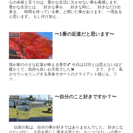
心の余裕と言うのは、豊かな生活に欠かせない事を痛感します。
豊かな生活とは、「好きな事を、 好きな時に、 好きなだけ出
来る、 時間を持っている事」と聞いた事があります。 一理ある
と思います。 もし付け加え...
〜1番の近道だと思います〜
BLOG
我が家の小さな紅葉が映える青空💕 今日は12月とは思えないほど
暖かくて、気持ち良いお天気でした💓 さて、さて、私
がカウンセリングする美食サポートのクライアント様にも、フ
ァ...
〜自分のこと好きですか？〜
BLOG
以前の私は、自分の事が好きではありませんでした。 好きにな
りたいのに、 人目を気にし過ぎる所とか、カッコつけしぃの所と