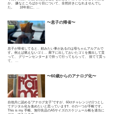
か、 嫌なところばかり目について、全然好きになれませんでし
た。 18年前に、...
〜息子の帰省〜
BLOG
息子が帰省してると、頼みたい事があるのは母ちゃんアルアルで
す。例えば燃えないゴミ… 廊下に出しておいたゴミを搬出して貰
って、 グリーンセンターまで持って行ってもらって、 捨てて貰っ
て、 ...
〜60歳からのアナログ化〜
BLOG
自他共に認める“アナログ女子”ですが、60ctチャレンジの1つとし
てデジタル化を進めたいと思っています❗️ . その一つが手帳です。
This is my 手帳、無印良品のA5サイズのスケジュール帳を適当に