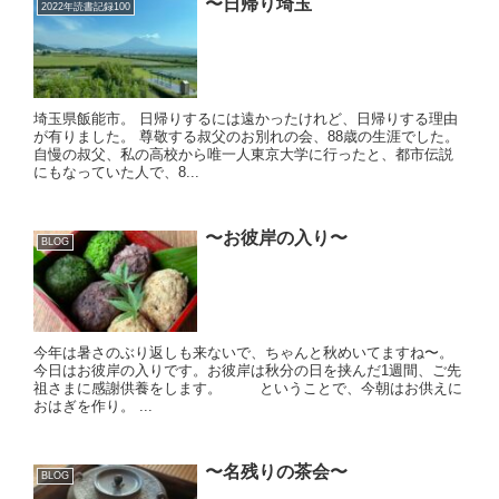
〜日帰り埼玉
2022年読書記録100
埼玉県飯能市。 日帰りするには遠かったけれど、日帰りする理由
が有りました。 尊敬する叔父のお別れの会、88歳の生涯でした。
自慢の叔父、私の高校から唯一人東京大学に行ったと、都市伝説
にもなっていた人で、8...
〜お彼岸の入り〜
BLOG
今年は暑さのぶり返しも来ないで、ちゃんと秋めいてますね〜。
今日はお彼岸の入りです。お彼岸は秋分の日を挟んだ1週間、ご先
祖さまに感謝供養をします。 ということで、今朝はお供えに
おはぎを作り。 ...
〜名残りの茶会〜
BLOG