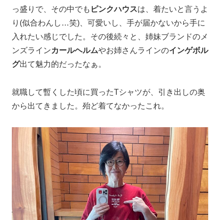
っ盛りで、その中でも
ピンクハウス
は、着たいと言うよ
り(似合わんし…笑)、可愛いし、手が届かないから手に
入れたい感じでした。その後続々と、姉妹ブランドのメ
ンズライン
カールヘルム
やお姉さんラインの
インゲボル
グ
出て魅力的だったなぁ。
就職して暫くした頃に買ったTシャツが、引き出しの奥
から出てきました。殆ど着てなかったこれ。