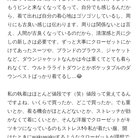
もうピンと来なくなってるって。自分でも感じるんだか
ら、着て出れば自分の着心地はゴソゴソしているし、周
りにも古臭い感じは伝わります。周りは関係ないとは言
え、人間が古臭くなっているのだから、清潔感と共に少
しの新しさは必要です。ずっと大事にクローゼットにか
けてあったスーツや、ブランドのブラウス、ジャケット
など。ダウンジャケットなんかは今は重くてとても着ら
れなくて、ウルトラライトダウンとかポケッタブルのダ
ウンベストばっかり着てるし…😂
私の執着はほとんど値段です（笑）値段って覚えてるん
ですよね、いくらで買ったか、どこで買ったか。でも重
いとか、着る機会がほとんどないとか、ストレッチが効
かなくて着にくいとか、そんな洋服でクローゼットがキ
ツキツになっているのもストレス❗️今私が着たい服、開
けたときにwakuwakuするようなクローゼットが理想で