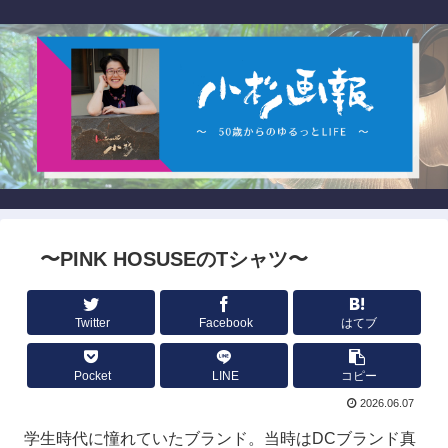
〜PINK HOSUSEのTシャツ〜
Twitter
Facebook
はてブ
Pocket
LINE
コピー
2026.06.07
学生時代に憧れていたブランド。当時はDCブランド真