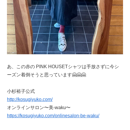
あ、この赤の PINK HOUSETシャツは手放さずに今シ
ーズン着倒そうと思っています🤗🤗🤗
小杉裕子公式
http://kosugiyuko.com/
オンラインサロン〜美-waku〜
https://kosugiyuko.com/onlinesalon-be-waku/