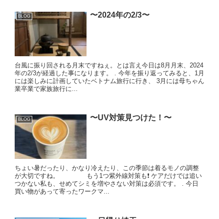
〜2024年の2/3〜
BLOG
台風に振り回される月末ですねぇ。とは言え今日は8月月末、2024
年の2/3が経過した事になります。 . 今年を振り返ってみると、1月
には楽しみに計画していたベトナム旅行に行き、 3月には母ちゃん
業卒業で家族旅行に...
〜UV対策見つけた！〜
BLOG
ちょい暑だったり、かなり冷えたり、この季節は着るモノの調整
が大切ですね。 もう1つ紫外線対策も❗️ ケアだけでは追い
つかない私も、せめてシミを増やさない対策は必須です。 . 今日
買い物があって寄ったワークマ...