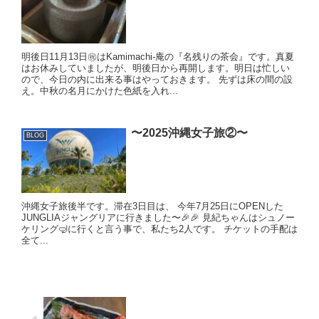
明後日11月13日㊗️はKamimachi-庵の『名残りの茶会』です。真夏
はお休みしていましたが、明後日から再開します。明日は忙しい
ので、今日の内に出来る事はやっておきます。 先ずは床の間の設
え。中秋の名月にかけた色紙を入れ...
〜2025沖縄女子旅②〜
BLOG
沖縄女子旅後半です。滞在3日目は、 今年7月25日にOPENした
JUNGLIAジャングリアに行きました〜🎉🎉 見紀ちゃんはシュノー
ケリング🤿に行くと言う事で、私たち2人です。 チケットの手配は
全て...