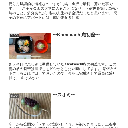
要らん世話的な情報なのですが（笑）金沢で最初に驚いた事で
す。 息子が金沢の大学に入ることになり、下宿先を探しに来た
時のこと。多分あれが、私の人生の初金沢だったと思います。 息
子の下宿のアパートには、南か東向きに窓...
〜Kamimachi庵初釜〜
BLOG
さぁ今日は楽しみに準備していたKamimachi庵の初釜です。この
雲の柄の袋帯は気持ちをピシッとしたい時にしてます。 茶懐石の
下ごしらえは昨日しておいたので、今朝は完成させて縁高に盛り
付け。 冬は温かい...
〜スオミ〜
BLOG
今日から公開の『スオミの話をしよう』を観てきました。三谷幸