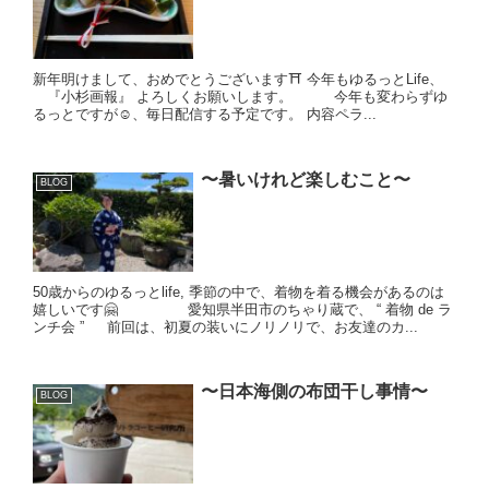
新年明けまして、おめでとうございます⛩ 今年もゆるっとLife、
『小杉画報』 よろしくお願いします。 今年も変わらずゆ
るっとですが☺️、毎日配信する予定です。 内容ペラ...
〜暑いけれど楽しむこと〜
BLOG
50歳からのゆるっとlife, 季節の中で、着物を着る機会があるのは
嬉しいです🤗 愛知県半田市のちゃり蔵で、 “ 着物 de ラ
ンチ会 ” 前回は、初夏の装いにノリノリで、お友達のカ...
〜日本海側の布団干し事情〜
BLOG