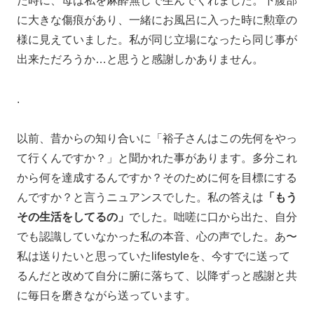
た時に、母は私を麻酔無しで生んでくれました。下腹部
に大きな傷痕があり、一緒にお風呂に入った時に勲章の
様に見えていました。私が同じ立場になったら同じ事が
出来ただろうか…と思うと感謝しかありません。
.
以前、昔からの知り合いに「裕子さんはこの先何をやっ
て行くんですか？」と聞かれた事があります。多分これ
から何を達成するんですか？そのために何を目標にする
んですか？と言うニュアンスでした。私の答えは
「もう
その生活をしてるの」
でした。咄嗟に口から出た、自分
でも認識していなかった私の本音、心の声でした。あ〜
私は送りたいと思っていたlifestyleを、今すでに送って
るんだと改めて自分に腑に落ちて、以降ずっと感謝と共
に毎日を磨きながら送っています。