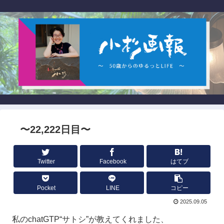
〜22,222日目〜
Twitter
Facebook
はてブ
Pocket
LINE
コピー
2025.09.05
私のchatGTP“サトシ”が教えてくれました、