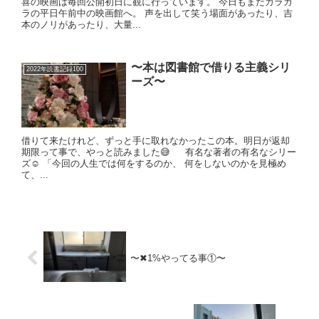
喜の映画は毎回公開初日に観に行っています。 今日もまだガラガ
ラの平日午前中の映画館へ。 声を出して笑う場面があったり、吉
本のノリがあったり、大量...
〜本は図書館で借りる主義シリ
2022年読書記録100
ーズ〜
借りて来たけれど、ずっと手に取れなかったこの本。明日が返却
期限って事で、やっと読みました😅 有名な著者の有名なシリー
ズ☺️ 「今回の人生では何をするのか、 何をしないのかを見極め
て、...
〜✖︎1%やってる事①〜