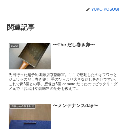
YUKO KOSUGI
関連記事
〜The だし巻き卵〜
BLOG
先日行った超予約困難店京都離宮。ここで感動したのはフワッと
ジュワッのだし巻き卵！ 手のひらより大きなだし巻き卵ですが、
これで卵3個との事。想像は5個 or more だったのでビックリ！ダ
メ元で「お出汁や調味料の配分を教えて...
〜メンテナンスday〜
50歳からの筋トレ部