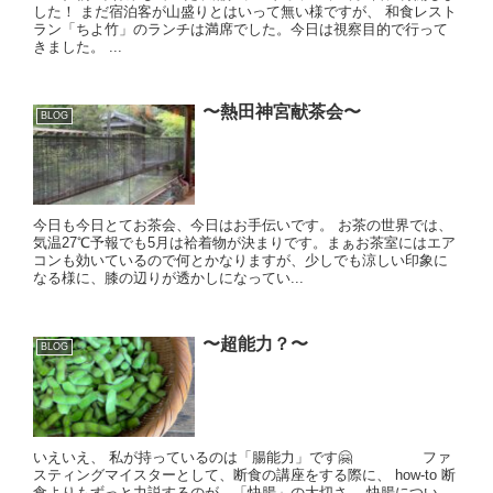
した！ まだ宿泊客が山盛りとはいって無い様ですが、 和食レスト
ラン「ちよ竹」のランチは満席でした。今日は視察目的で行って
きました。 ...
〜熱田神宮献茶会〜
BLOG
今日も今日とてお茶会、今日はお手伝いです。 お茶の世界では、
気温27℃予報でも5月は袷着物が決まりです。まぁお茶室にはエア
コンも効いているので何とかなりますが、少しでも涼しい印象に
なる様に、膝の辺りが透かしになってい...
〜超能力？〜
BLOG
いえいえ、 私が持っているのは「腸能力」です🤗 ファ
スティングマイスターとして、断食の講座をする際に、 how-to 断
食よりもずっと力説するのが、「快腸」の大切さ。 快腸につい