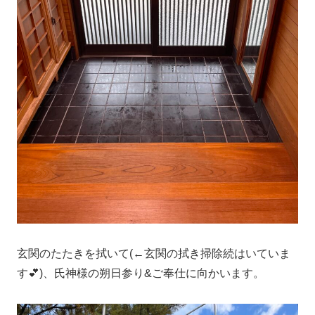
玄関のたたきを拭いて(←玄関の拭き掃除続はいていま
す💕)、氏神様の朔日参り&ご奉仕に向かいます。