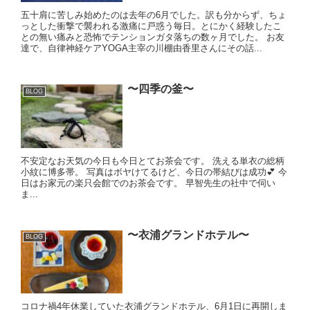
五十肩に苦しみ始めたのは去年の6月でした。訳も分からず、ちょ
っとした衝撃で襲われる激痛に戸惑う毎日。とにかく経験したこ
との無い痛みと恐怖でテンションガタ落ちの数ヶ月でした。 お友
達で、自律神経ケアYOGA主宰の川棚由香里さんにその話...
〜四季の釜〜
BLOG
不安定なお天気の今日も今日とてお茶会です。 洗える単衣の総柄
小紋に博多帯。 写真はボヤけてるけど、今日の帯結びは成功💕 今
日はお家元の楽只会館でのお茶会です。 早智先生の社中で伺い
ま...
〜衣浦グランドホテル〜
BLOG
コロナ禍4年休業していた衣浦グランドホテル、6月1日に再開しま