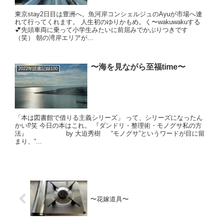
東京stay2日目は豊洲へ。魚河岸コンシェルジュのAyuが市場へ連
れて行ってくれます。 人生初のゆりかもめ。く〜wakuwakuする
💕先頭車両に乗って小学生みたいに前屈みでかぶりつきです
（笑） 朝の湾岸エリアが...
〜海を見ながら至福time〜
2022年読書記録100
「本は図書館で借りる主義シリーズ」 って、シリーズになったん
かい⁉️笑 今日の本はこれ。 『ダンドリ・整理術・モノグサ私の方
法』 by 大迫秀樹 “モノグサ”というワードが目に留
まり、“...
〜花嫁道具〜