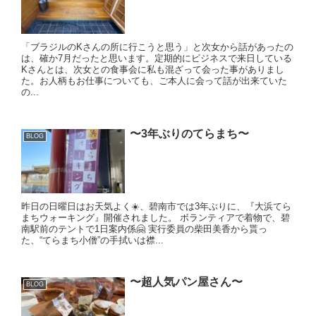
「ブラジルのKさんの所に行こうと思う」と次女から話があったの
は、確か7月だったと思います。定期的にビジネスで来日している
Kさんとは、次女との食事会に私も混ざって会った事がありまし
た。お人柄もお仕事についても、ご本人に会って話が出来ていた
の...
〜3年ぶりのてらまち〜
BLOG
昨日の日曜日はお天気よく☀️、碧南市では3年ぶりに、『大浜てら
まちウォーキング』開催されました。 ボランティアで着物で、碧
南駅前のテントで1日案内係🤗 実行委員の柴田美香から貰っ
た、“てらまち小僧”の手拭いは襟...
〜超人気パン屋さん〜
BLOG