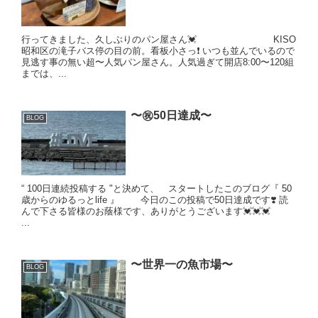
行ってきました、久しぶりのパン屋さん💓 KISO
昭和区の滝子バス停の目の前。看板小さっ❗️ いつも並んでいるので
見逃す事の無い超〜人気パン屋さん。人気過ぎて開店8:00〜120組
までは、...
〜㊗️50日達成〜
BLOG
“ 100日連続投稿する "と決めて、 スタートしたこのブログ『 50
歳からのゆるっとlife 』 今日のこの投稿で50日達成です❣️ 読
んで下さる皆様のお蔭様です、ありがとうございます💓💓💓
...
〜世界一の魚市場〜
BLOG