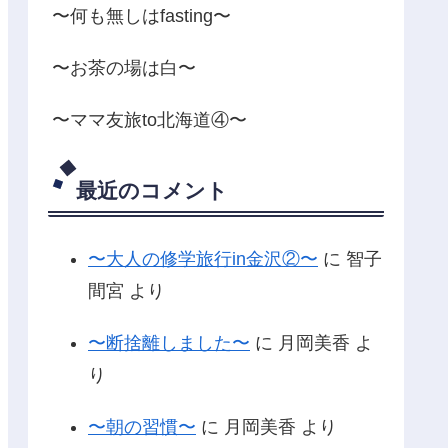
〜何も無しはfasting〜
〜お茶の場は白〜
〜ママ友旅to北海道④〜
最近のコメント
〜大人の修学旅行in金沢②〜
に
智子
間宮
より
〜断捨離しました〜
に
月岡美香
よ
り
〜朝の習慣〜
に
月岡美香
より