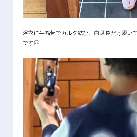
浴衣に半幅帯でカルタ結び、白足袋だけ履い
です🤗