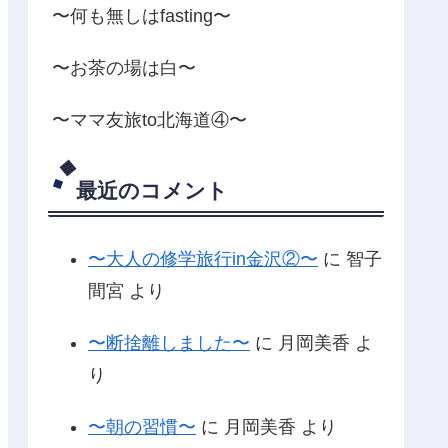
〜何も無しはfasting〜
〜お茶の場は白〜
〜ママ友旅to北海道④〜
最近のコメント
〜大人の修学旅行in金沢②〜
に
智子
間宮
より
〜断捨離しました〜
に
月岡美香
よ
り
〜朝の習慣〜
に
月岡美香
より