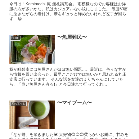
今日は「Kamimachi-庵 無礼講茶会」 雨模様なのでお客様はお洋
服の方が多いかな。私はカジュアルな小紋にしました。 毎度50肩
に泣きながらの着付け、帯をギュッと締めたいけれど左手が回ら
ず…😂 . ...
〜魚屋難民〜
BLOG
我が町碧南には魚屋さんがほぼ無い問題…。最近は、色々な方か
ら情報を貰い出会った、最早ここだけでは無いかと思われる丸庄
支店に行っています。 そんな話を友達のえりちゃんにしていた
ら、「良い魚屋さん有る❗️」と今日連れて行ってくれ...
〜マイブーム〜
和の暮らし
「なが餅」を頂きました💓 大好物😍😍😍柔らかいお餅に、甘みを