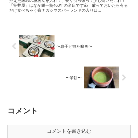
控えた緩めの粒あんを入れて、長く引っ張って少し焼いたこれ！
「笹井屋」はなが餅一筋460年の名店です👍 放っておいたら有る
だけ食べちゃう😅ナガシマスパーランドの入り口...
〜息子と観た映画〜
〜筆耕〜
コメント
コメントを書き込む