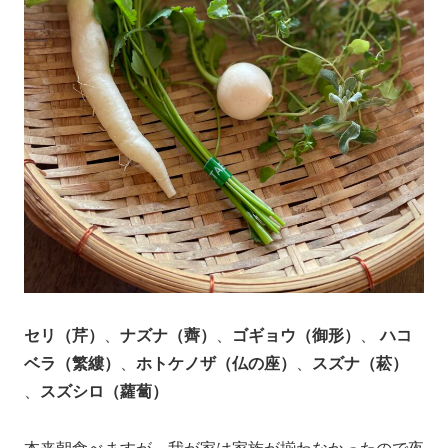
セリ（芹）
、
ナズナ（薺）
、
ゴギョウ（御形）
、
ハコ
ベラ（繁縷）
、
ホトケノザ（仏の座）
、
スズナ（菘）
、
スズシロ（蘿蔔）