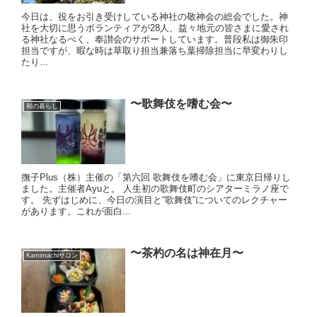
今日は、役をお引き受けしている神社の敬神会の総会でした。神
社を大切に思うボランティアが28人、益々地元の皆さまに愛され
る神社なるべく、奉讃会のサポートしています。普段私は御朱印
担当ですが、暇な時は草取り担当兼落ち葉掃除担当に早変わりし
たり...
〜歌舞伎を嗜む会〜
和の暮らし
撫子Plus（株）主催の「第六回 歌舞伎を嗜む会」に東京日帰りし
ました。主催者Ayuと。 人生初の歌舞伎町のシアターミラノ座で
す。 先ずはじめに、今日の演目と“歌舞伎”についてのレクチャー
があります。これが面白...
〜茶杓の名は神在月〜
Kamimachiサロン