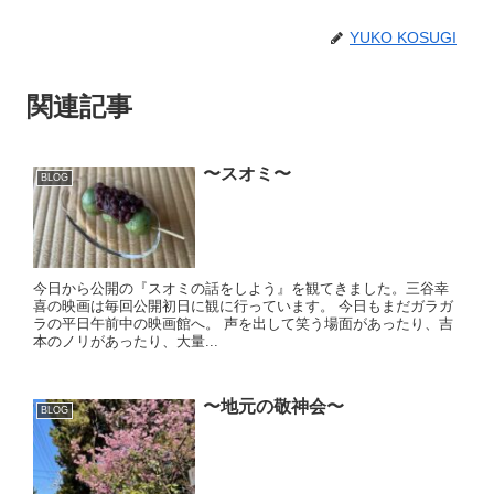
YUKO KOSUGI
関連記事
〜スオミ〜
BLOG
今日から公開の『スオミの話をしよう』を観てきました。三谷幸
喜の映画は毎回公開初日に観に行っています。 今日もまだガラガ
ラの平日午前中の映画館へ。 声を出して笑う場面があったり、吉
本のノリがあったり、大量...
〜地元の敬神会〜
BLOG