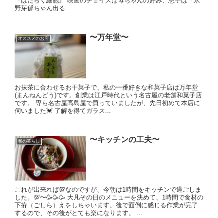
『はたらく細胞』 映画のチョイスは母ちゃんの好み、息子は「永
野芽郁ちゃん出る...
〜万年堂〜
オススメのお店
お抹茶に合わせるお干菓子で、私の一番好きな和菓子店は万年堂
(まんねんどう)です。創業は江戸時代という名古屋の老舗和菓子店
です。 専ら名古屋高島屋で買っていましたが、先日初めて本店に
伺いました💓 了解を得てガラス...
〜キッチンの工夫〜
和の暮らし
これが出来れば💯なのですが、今朝は1時間をキッチンで過ごしま
した。💯〜🥳🥳🥳 大凡その日のメニューを決めて、1時間で食材の
下拵（ごしら）えをしちゃいます。後で面倒に感じる作業が完了
するので、その後がとても楽になります。 ...