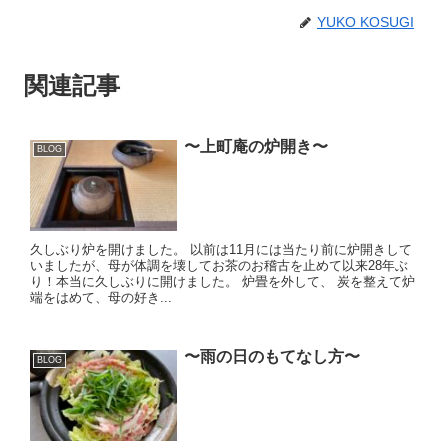
YUKO KOSUGI
関連記事
〜上町庵の炉開き〜
BLOG
久しぶり炉を開けました。 以前は11月には当たり前に炉開きして
いましたが、母が体調を壊してお茶のお稽古を止めて以来28年ぶ
り！本当に久しぶりに開けました。 炉畳を外して、 炭を整えて炉
端をはめて、母の好き...
〜雨の日のもてなし方〜
BLOG