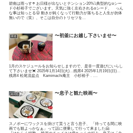
碧南は雨っす☂️ お日様が出ないとテンション20%⤵︎典型的なαシー
ド小杉裕子でございます。天気に強く左右されるαシード、 っん
な事は知っとる😤 動きが鈍くなって行動力が落ちると人生が勿体
無いので（笑）、そこは自分のトリセツを...
〜初釜にお越し下さいませ〜
茶道
1月のスケジュールをお知らせしますので、是非一度遊びにいらし
て下さいませ💓 2025年1月14日(火)…残席4 2025年1月19日(日)…
残席4 松尾流盆点 Kamimachi庵主 小杉裕子 . ....
〜息子と観た映画〜
BLOG
スノボーにワックスを掛けて貰うと言う息子、 「待ってる間に映
画でも観よっかなぁ」って話に便乗して行って来ました🤗