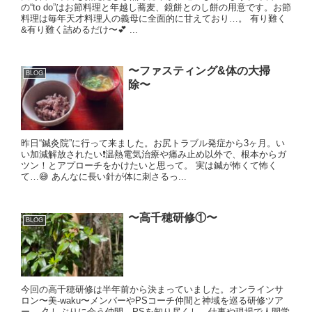
の“to do”はお節料理と年越し蕎麦、鏡餅とのし餅の用意です。お節
料理は毎年天才料理人の義母に全面的に甘えており…。 有り難く
&有り難く詰めるだけ〜💕 ...
〜ファスティング&体の大掃
BLOG
除〜
昨日“鍼灸院”に行って来ました。お尻トラブル発症から3ヶ月。い
い加減解放されたい❗️温熱電気治療や痛み止め以外で、根本からガ
ツン！とアプローチをかけたいと思って。 実は鍼が怖くて怖く
て…😅 あんなに長い針が体に刺さるっ...
〜高千穂研修①〜
BLOG
今回の高千穂研修は半年前から決まっていました。オンラインサ
ロン〜美-waku〜メンバーやPSコーチ仲間と神域を巡る研修ツア
ー。 久しぶりに会う仲間、PSを知り尽くし、仕事や現場で人間学