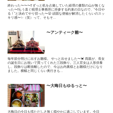
終わった〜〜〜❗️ ずっと机を占拠していた経理の書類の山が無くな
った〜❗️もう直ぐ税理士事務所に持参する約束の日なので、“今日や
る！”と決めてやり切った〜😤 頑固な便秘が解消したくらいのスッ
キリ感〜✨（笑）って、そもそ...
〜アンティーク雛〜
BLOG
毎年節分明けに出すお雛様。 やっと出せました〜💓 両親が、長女
の誕生日にお祝いで買ってくれた三段飾り。三人官女は人形供養
し、段飾りは断捨離したので、今はお内裏様とお雛様だけになり
ました。横幅と同じくらい奥行きも...
〜大晦日もゆるっと〜
BLOG
大晦日の今日も慌ただしさ無く穏やかに過ごしています。今日