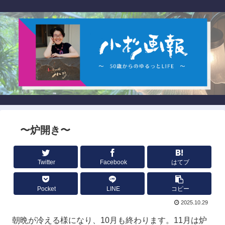
〜炉開き〜
Twitter
Facebook
はてブ
Pocket
LINE
コピー
2025.10.29
朝晩が冷える様になり、10月も終わります。11月は炉