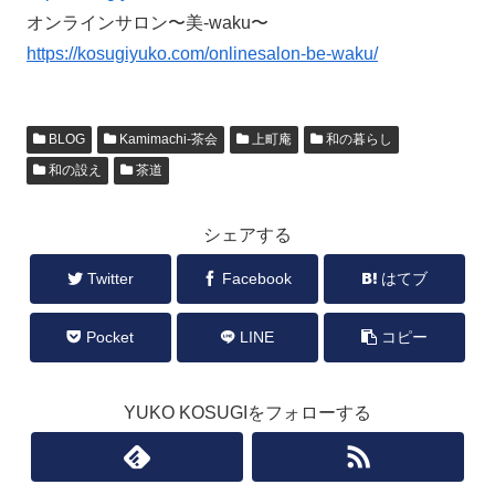
オンラインサロン〜美-waku〜
https://kosugiyuko.com/onlinesalon-be-waku/
BLOG
Kamimachi-茶会
上町庵
和の暮らし
和の設え
茶道
シェアする
Twitter
Facebook
はてブ
Pocket
LINE
コピー
YUKO KOSUGIをフォローする